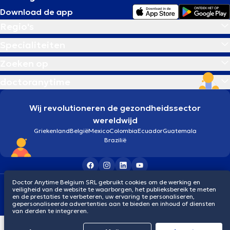
Download de app
Regio's
Specialiteiten
Zoeken op
doctoranytime
Wij revolutioneren de gezondheidssector
wereldwijd
Griekenland
België
Mexico
Colombia
Ecuador
Guatemala
Brazilië
Doctor Anytime Belgium SRL gebruikt cookies om de werking en
Algemene voorwaarden
Cookies
Privacybeleid
veiligheid van de website te waarborgen, het publieksbereik te meten
© 2026 doctoranytime
en de prestaties te verbeteren, uw ervaring te personaliseren,
gepersonaliseerde advertenties aan te bieden en inhoud of diensten
van derden te integreren.