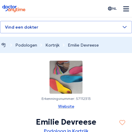
doctoranytime
NL
Vind een dokter
Podologen
Kortrijk
Emilie Devreese
Erkenningsnummer: 57112313
Website
Emilie Devreese
Podoloog in Kortrijk