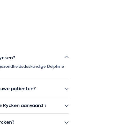
Rycken?
 gezondheidsdeskundige Delphine
euwe patiënten?
ne Rycken aanvaard ?
ycken?