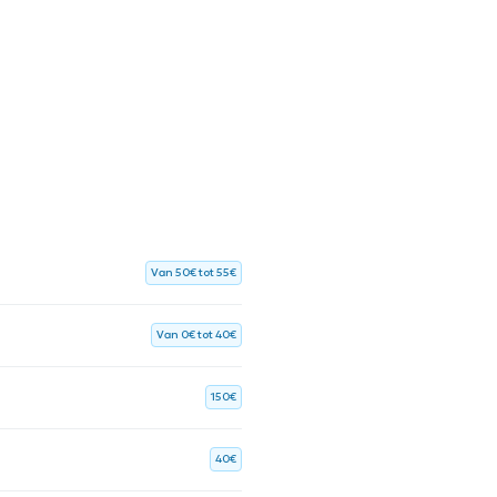
Van 50€ tot 55€
Van 0€ tot 40€
150€
40€