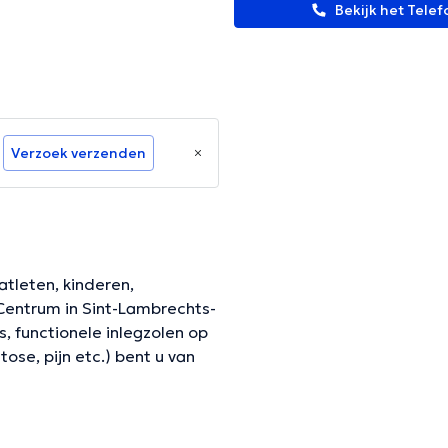
Bekijk het Tel
Verzoek verzenden
atleten, kinderen,
 Centrum in Sint-Lambrechts-
, functionele inlegzolen op
ose, pijn etc.) bent u van
onderdag van 17.00 tot 21.00
richt sturen.