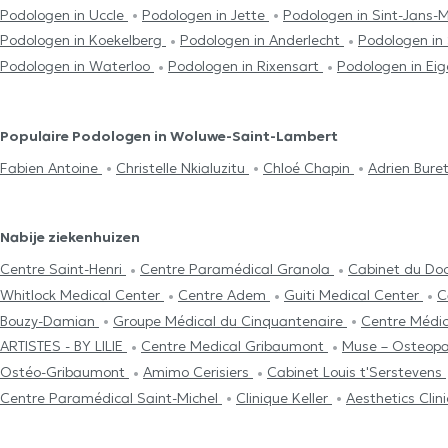
Podologen in Uccle
Podologen in Jette
Podologen in Sint-Jans-
Podologen in Koekelberg
Podologen in Anderlecht
Podologen in
Podologen in Waterloo
Podologen in Rixensart
Podologen in Ei
Populaire Podologen in Woluwe-Saint-Lambert
Fabien Antoine
Christelle Nkialuzitu
Chloé Chapin
Adrien Bure
Nabije ziekenhuizen
Centre Saint-Henri
Centre Paramédical Granola
Cabinet du Doc
Whitlock Medical Center
Centre Adem
Guiti Medical Center
C
Bouzy-Damian
Groupe Médical du Cinquantenaire
Centre Médic
ARTISTES - BY LILIE
Centre Medical Gribaumont
Muse – Osteopa
Ostéo-Gribaumont
Amimo Cerisiers
Cabinet Louis t'Serstevens
Centre Paramédical Saint-Michel
Clinique Keller
Aesthetics Clini