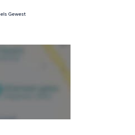
geverifieerde informatie.
sels Gewest