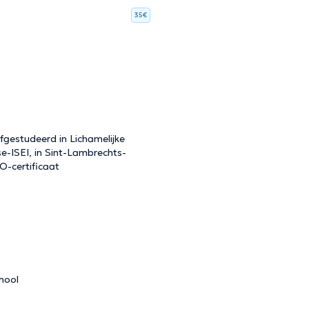
35€
gestudeerd in Lichamelijke
e-ISEI, in Sint-Lambrechts-
O-certificaat
hool