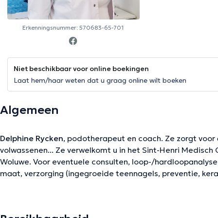
Erkenningsnummer: 570683-65-701
Niet beschikbaar voor online boekingen
Laat hem/haar weten dat u graag online wilt boeken
Algemeen
Delphine Rycken
, podotherapeut en coach. Ze zorgt voor 
volwassenen... Ze verwelkomt u in het Sint-Henri Medisch
Woluwe. Voor eventuele consulten, loop-/hardloopanalyses
maat, verzorging (ingegroeide teennagels, preventie, kerat
harte welkom op woensdag van 8.00 tot 12.00 uur en op d
uur. Voor thuiszorgconsulten kunt u gerust bellen of een be