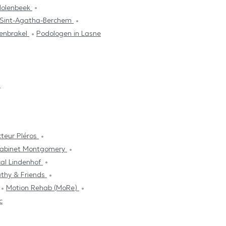
Molenbeek
 Sint-Agatha-Berchem
genbrakel
Podologen in Lasne
t
teur Pléros
abinet Montgomery
al Lindenhof
thy & Friends
Motion Rehab (MoRe)
c