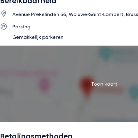
Bereikbaarheid
De beschrijving werd aangepast door het Doctoranytime team, gebaseerd op 
Avenue Prekelinden 56, Woluwe-Saint-Lambert, Brus
Parking
Gemakkelijk parkeren
Toon kaart
Betalingsmethoden