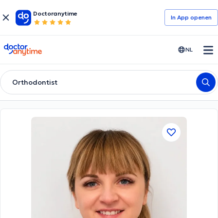
Doctoranytime
In App openen
doctoranytime
NL
Orthodontist