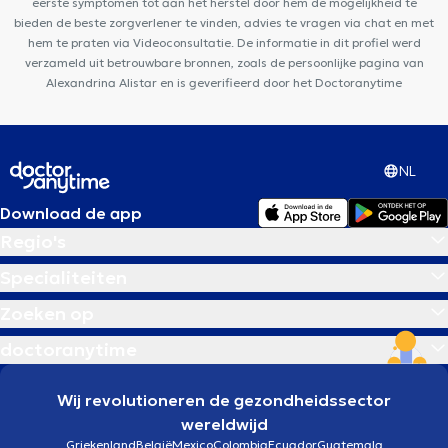
eerste symptomen tot aan het herstel door hem de mogelijkheid te
bieden de beste zorgverlener te vinden, advies te vragen via chat en met
hem te praten via Videoconsultatie. De informatie in dit profiel werd
verzameld uit betrouwbare bronnen, zoals de persoonlijke pagina van
Alexandrina Alistar en is geverifieerd door het Doctoranytime
NL
Download de app
Regio's
Specialiteiten
Zoeken op
doctoranytime
Wij revolutioneren de gezondheidssector
wereldwijd
Griekenland
België
Mexico
Colombia
Ecuador
Guatemala