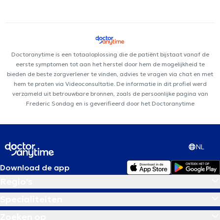
Doctoranytime is een totaaloplossing die de patiënt bijstaat vanaf de
eerste symptomen tot aan het herstel door hem de mogelijkheid te
bieden de beste zorgverlener te vinden, advies te vragen via chat en met
hem te praten via Videoconsultatie. De informatie in dit profiel werd
verzameld uit betrouwbare bronnen, zoals de persoonlijke pagina van
Frederic Sondag en is geverifieerd door het Doctoranytime
NL
Download de app
Regio's
Specialiteiten
Zoeken op