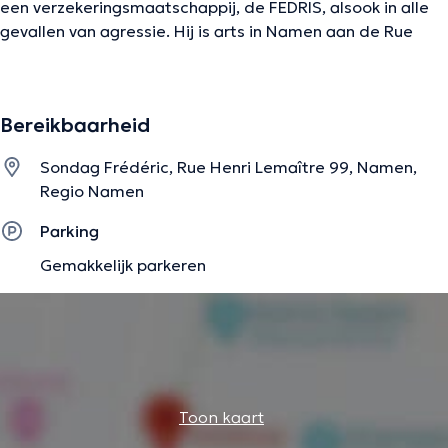
een verzekeringsmaatschappij, de FEDRIS, alsook in alle
gevallen van agressie. Hij is arts in Namen aan de Rue
Henri Lemaître 99. In 2000 behaalde hij een specialisatie
in de deskundige geneeskunde en in 1998 promoveerde
hij tot doctor in de geneeskunde. Hij is lid van
Bereikbaarheid
verschillende verenigingen en heeft beroepservaring
opgedaan in verschillende centra en ziekenhuizen. Zijn
Sondag Frédéric, Rue Henri Lemaître 99, Namen,
bezoeken zijn uitsluitend op afspraak.
Regio Namen
Parking
De beschrijving werd aangepast door het Doctoranytime team, gebaseerd
Gemakkelijk parkeren
op geverifieerde informatie.
Toon kaart