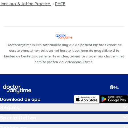
Jonniaux & Jaffan Practice
PACE
Doctoranytime is een totaaloplossing die de patiënt bijstaat vanaf de
eerste symptomen tot aan het herstel door hem de mogelijkheid te
bieden de beste zorgverlener te vinden, advies te vragen via chat en met
hem te praten via Videoconsultatie.
NL
Download de app
Regio's
Specialiteiten
Zoeken op