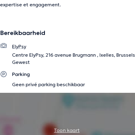
expertise et engagement.
Je suis particulièrement spécialisée dans le TDAH et les
Bereikbaarheid
troubles du neurodéveloppement. J’accompagne les
enfants qui rencontrent des difficultés de concentration,
ElyPsy
d’impulsivité, de régulation émotionnelle ou de
Centre ElyPsy, 216 avenue Brugmann , Ixelles, Brussels
comportement, ainsi que leurs parents, souvent
Gewest
confrontés à un quotidien épuisant, fait de doutes et de
défis.
Parking
Geen privé parking beschikbaar
Mon approche est globale, collaborative et centrée sur la
famille : je prends le temps d’écouter, de comprendre ce
qui se joue, et de co-construire un parcours adapté, en
lien avec les écoles et les autres professionnels du
réseau.
Toon kaart