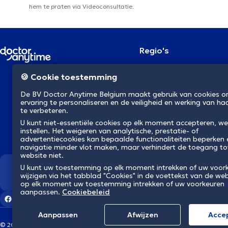
hem te praten via Videoconsultatie.
Regio's
Brussel
NL
🍪 Cookie toestemming
Antwerpen
Gent
De BV Doctor Anytime Belgium maakt gebruik van cookies 
Charleroi
ervaring te personaliseren en de veiligheid en werking van ha
Luik
te verbeteren.
Brugge
U kunt niet-essentiële cookies op elk moment accepteren, we
Namen
instellen. Het weigeren van analytische, prestatie- of
Leuven
advertentiecookies kan bepaalde functionaliteiten beperken
Mons
navigatie minder vlot maken, maar verhindert de toegang to
Aalst
website niet.
U kunt uw toestemming op elk moment intrekken of uw voor
Wij revolutioneren de gezondh
wijzigen via het tabblad "Cookies" in de voettekst van de web
op elk moment uw toestemming intrekken of uw voorkeuren
aanpassen.
Cookiebeleid
Aanpassen
Afwijzen
Αcce
© 2026 doctoranytime