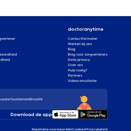
doctoranytime
gverlener
Contactformulier
Werken bij ons
Blog
gezondheid
Blog voor zorgverleners
ndheid
Data privacy
Over ons
Hulp nodig?
Partners
Videoconsultatie
cuador
Guatemala
Brazilië
Download de app
Algemene voorwaarden
Cookies
Privacybeleid