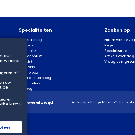
Specialiteiten
Zoeken op
Dermatoloog
Naam van de zor
Oogarts
Regio
Psychiater
Specialisatie
om uw
Orthodontist
Artikels over de 
ar website
Kinesist
Vraag over gezo
Tandarts
igeren of
Psycholoog
Gastro-enteroloog
 en uw
Gynaecoloog
t de
Uroloog
keuren
eidssector wereldwijd
Griekenland
België
Mexico
Colombia
E
site kunt u
pteer