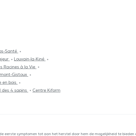
rps-Santé
ajeur
Louvain-la-Kiné
s Racines à la Vie
umont-Gistoux
e en bois
l des 4 sapins
Centre Kiform
 de eerste symptomen tot aan het herstel door hem de mogelijkheid te bieden d