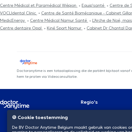
Centre Médical et Paramédical Wépion
Equip'santé
Centre de 
VOCLIdental Clinic
Centre de Santé Biomécanique - Cabinet Gilla
MedicEnergy
Centre Médical Namur Santé
L'Arche de Noé, mai
Centre dentaire Opal
Kiné Sport Namur
Cabinet Dr Chantal Da
Doctoranytime is een totaaloplossing die de patiënt bijstaat vanaf
hem te praten via Videoconsultatie.
Regio's
Brussel
NL
🍪 Cookie toestemming
Antwerpen
Gent
De BV Doctor Anytime Belgium maakt gebruik van cookies 
Charleroi