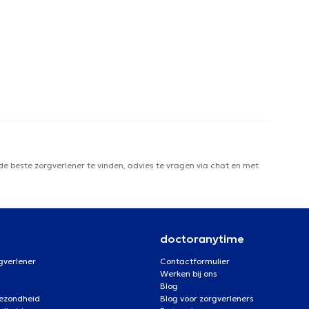
e beste zorgverlener te vinden, advies te vragen via chat en met
doctoranytime
gverlener
Contactformulier
Werken bij ons
Blog
gezondheid
Blog voor zorgverleners