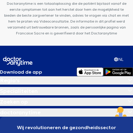
Doctoranytime is een totaaloplossing die de patiënt bijstaat vanaf de
Chênée
eerste symptomen tot aan het herstel door hem de mogelijkheid te
bieden de beste zorgverlener te vinden, advies te vragen via chat en met
hem te praten via Videoconsultatie. De informatie in dit profiel werd
verzameld uit betrouwbare bronnen, zoals de persoonlijke pagina van
Francoise Sacre en is geverifieerd door het Doctoranytime
NL
Download de app
Regio's
Specialiteiten
Zoeken op
doctoranytime
Wij revolutioneren de gezondheidssector