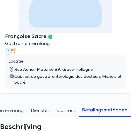
Françoise Sacré
Gastro - enteroloog
1 '
Locatie
Rue Adrien Materne 89, Grace-Hollogne
Cabinet de gastro-entérologie des docteurs Michels et
Sacré
Betalingsmethoden
en ervaring
Diensten
Contact
Beschrijving