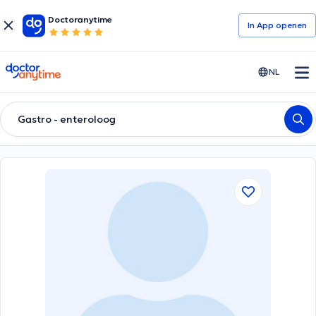
Doctoranytime
In App openen
doctoranytime
NL
Gastro - enteroloog