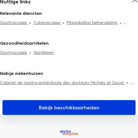
Nuttige links
Relevante diensten
Gastroscopie
Colonoscopie
Maagballon behandeling
Gastrische reflux behandeling
Rectoscopie
Proctologie
Behandeling maagzweren
Ureum ademtest
Aambeien
Gezondheidsartikelen
Gastro-enterologisch onderzoek
Gastroscopie
Aambeien
Nabije ziekenhuizen
Cabinet de gastro-entérologie des docteurs Michels et Sacré
Clinique Dentaire Saint-Nicolas
Cabinet des Drs Feron & El
Amraoui
D7 institut Rue Monulphe
Plurisanté
PRANAclinic
Centre Synapsis Liège
LogoPsy
Centre de diététique
Bekijk beschikbaarheden
NaturHouse Liège
Psy Pluriel Liège
Cabinet Dentaire Liège
Lazeo Liège
Institut du poids de Hognoul
FUNMEDDEV Liège
D7 Institut Place Théodore Gobert
Remacle Neurochirurgie
Cabinet Bronckart
Centre Médica +
HexaClinic
Kin&Perform