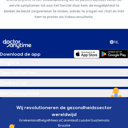
eerste symptomen tot aan het herstel door hem de mogelijkheid te
bieden de beste zorgverlener te vinden, advies te vragen via chat en met
hem te praten via Videoconsultatie.
NL
Download de app
Regio's
Specialiteiten
Zoeken op
doctoranytime
Wij revolutioneren de gezondheidssector
wereldwijd
Griekenland
België
Mexico
Colombia
Ecuador
Guatemala
Brazilië