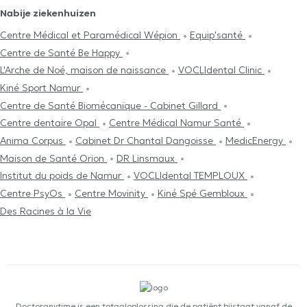
Nabije ziekenhuizen
Centre Médical et Paramédical Wépion
Equip'santé
Centre de Santé Be Happy
L'Arche de Noé, maison de naissance
VOCLIdental Clinic
Kiné Sport Namur
Centre de Santé Biomécanique - Cabinet Gillard
Centre dentaire Opal
Centre Médical Namur Santé
Anima Corpus
Cabinet Dr Chantal Dangoisse
MedicEnergy
Maison de Santé Orion
DR Linsmaux
Institut du poids de Namur
VOCLIdental TEMPLOUX
Centre PsyOs
Centre Movinity
Kiné Spé Gembloux
Des Racines à la Vie
Doctoranytime is een totaaloplossing die de patiënt bijstaat vanaf de