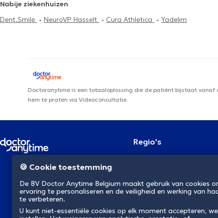
Nabije ziekenhuizen
Dent.Smile
NeuroVP Hasselt
Cura Athletica
Yadelim
Doctoranytime is een totaaloplossing die de patiënt bijstaat vanaf
hem te praten via Videoconsultatie.
Regio's
Brussel
NL
🍪 Cookie toestemming
Antwerpen
Gent
De BV Doctor Anytime Belgium maakt gebruik van cookies 
Charleroi
ervaring te personaliseren en de veiligheid en werking van ha
Luik
te verbeteren.
Brugge
Namen
U kunt niet-essentiële cookies op elk moment accepteren, we