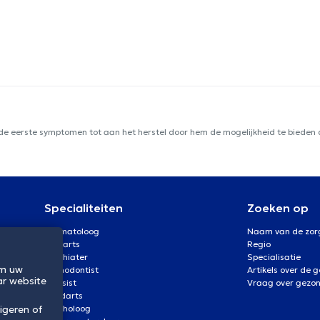
 de eerste symptomen tot aan het herstel door hem de mogelijkheid te bieden d
Specialiteiten
Zoeken op
Dermatoloog
Naam van de zor
Oogarts
Regio
Psychiater
Specialisatie
om uw
Orthodontist
Artikels over de 
ar website
Kinesist
Vraag over gezo
Tandarts
Psycholoog
igeren of