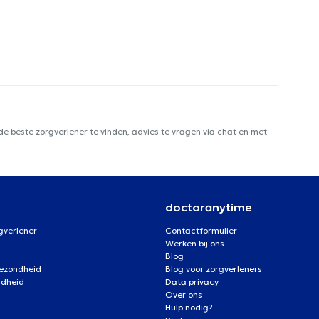
e beste zorgverlener te vinden, advies te vragen via chat en met
doctoranytime
gverlener
Contactformulier
Werken bij ons
Blog
gezondheid
Blog voor zorgverleners
ndheid
Data privacy
Over ons
Hulp nodig?