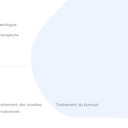
exologue
hérapeute
raitement des troubles
Traitement du burnout
motionnels