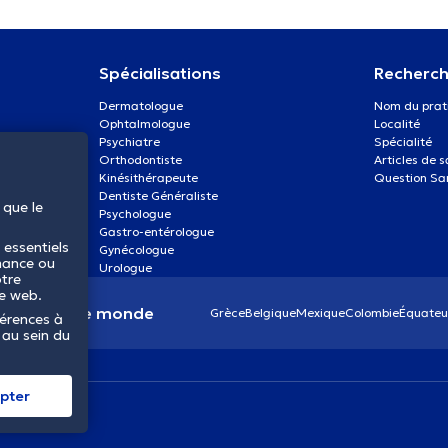
Spécialisations
Recherch
Dermatologue
Nom du prat
Ophtalmologue
Localité
Psychiatre
Spécialité
Orthodontiste
Articles de 
Kinésithérapeute
Question Sa
Dentiste Généraliste
 que le
Psychologue
Gastro-entérologue
 essentiels
Gynécologue
mance ou
Urologue
otre
te web.
anté dans le monde
Grèce
Belgique
Mexique
Colombie
Équateu
férences à
 au sein du
pter