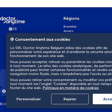
Régions
Bruxelles
FR
Anvers
Gand
🍪 Consentement aux cookies
Charleroi
Liège
La SRL Doctor Anytime Belgium utilise des cookies afin de
Bruges
personnaliser votre expérience et d’améliorer la sécurité ainsi
Namur
fonctionnement de son site web.
Louvain
Vous pouvez accepter, refuser ou paramétrer les cookies non
Mons
à tout moment. Le refus des cookies analytiques, de perfor
Aalst Flandre-Orientale
de publicité peut limiter certaines fonctionnalités et rendre v
navigation moins fluide, mais n’empêchera pas l’accès au si
Nous révolutionnons la s
Vous pouvez retirer votre consentement ou modifier vos pré
tout moment via l’onglet "Cookies" disponible en tout temps
footer du site web.
Politique en matière de cookies
Personnaliser
Rejeter
Αcce
© 2026 doctoranytime