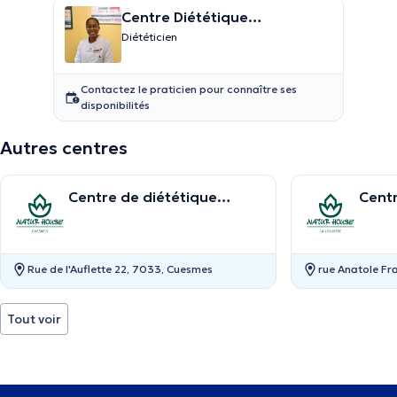
Centre Diététique
Naturhouse Uccle
Diététicien
Contactez le praticien pour connaître ses
disponibilités
Autres centres
Centre de diététique
Centr
NaturHouse Mons
Natu
Rue de l'Auflette 22, 7033, Cuesmes
rue Anatole Fra
Tout voir