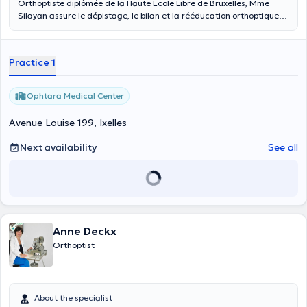
Orthoptiste diplômée de la Haute École Libre de Bruxelles, Mme
Silayan assure le dépistage, le bilan et la rééducation orthoptique
des troubles visuels, tels que le strabisme, l’amblyopie, la diplopie,
l’insuffisance de convergence ou encore la fatigue visuelle, chez
l’enfant comme chez l’adulte. Elle vous reçoit au centre Ophtara
Practice 1
Medical Center, où elle collabore étroitement avec les
ophtalmologues.
Ophtara Medical Center
Avenue Louise 199, Ixelles
Next availability
See all
Anne Deckx
Orthoptist
About the specialist