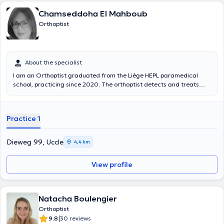
Chamseddoha El Mahboub
Orthoptist
About the specialist
I am an Orthoptist graduated from the Liège HEPL paramedical
school, practicing since 2020. The orthoptist detects and treats
oculomotor disorders in close collaboration with ophthalmology. He
is particularly interested in the functional aspect of binocular vision.
As an Orthoptist, I carry out orthoptic assessments under medical
Practice 1
prescription in the case of eye movement defects and problems
related to the functioning of the eyes from infants to the elderly.
Depending on the results of the assessment, rehabilitation sessions
Dieweg 99, Uccle
4,4 km
when necessary may be offered by the orthoptist who will decide on
the number of sessions. • Binocular vision disorders (convergence
View profile
insufficiency, visual fatigue) • Strabismus • Amblyopia • Oculomotor
paralysis • Neurovisual disorders • Learning disabilities • Low vision
Natacha Boulengier
Orthoptist
|
9.8
30 reviews