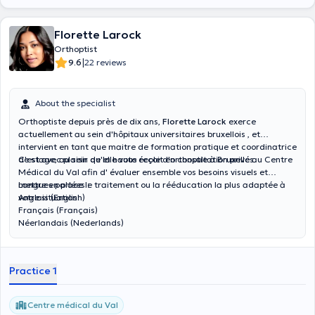
Florette Larock
Orthoptist
|
9.6
22 reviews
About the specialist
Orthoptiste depuis près de dix ans,
Florette Larock
exerce
actuellement au sein d'hôpitaux universitaires bruxellois , et
intervient en tant que maitre de formation pratique et coordinatrice
de stage, au sein de la haute école d'orthoptie à Bruxelles.
C'est avec plaisir qu'elle vous reçoit en consultation privé au Centre
Médical du Val afin d' évaluer ensemble vos besoins visuels et
mettre en place le traitement ou la rééducation la plus adaptée à
Langues parlées :
votre situation.
Anglais (English)
Français (Français)
Néerlandais (Nederlands)
Practice 1
Centre médical du Val