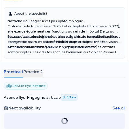
About the specialist
Natacha Boulengier
n’est pas ophtalmologue.
Optométriste (diplômée en 2019) et orthoptiste (diplômée en 2022),
elle exerce également ses fonctions au sein de l’hôpital Delta au
service d’ophtalmologie pédiatrique. En plus de sa pratique, elle est
Elle peut vous recevoir pour un dépistage visuel, la réalisation d’un
chargée de cours en optométrie (IIP) et en orthoptie (HELB).
examen de la vue ainsi qu’un bilan orthoptique (trouble de la vision
binoculaire et motricité, suivi amblyopie, vision double).
Attention, au cabinet CMME RIVE DU HAIN seulement les enfants
sont acceptés. Les adultes sont les bienvenus au Cabinet Prisma Eye
Institut (Uccle).
Practice 1
Practice 2
PRISMA Eye Institute
Avenue Ilya Prigogine 5, Uccle
5,3 km
Next availability
See all