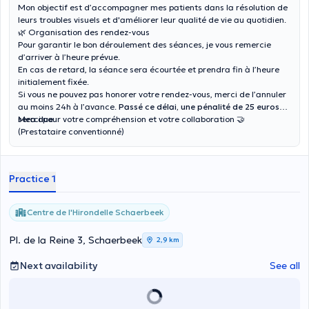
Mon objectif est d’accompagner mes patients dans la résolution de
leurs troubles visuels et d'améliorer leur qualité de vie au quotidien.
🌿 Organisation des rendez-vous
Pour garantir le bon déroulement des séances, je vous remercie
d’arriver à l’heure prévue.
En cas de retard, la séance sera écourtée et prendra fin à l’heure
initialement fixée.
Si vous ne pouvez pas honorer votre rendez-vous, merci de l’annuler
au moins 24h à l’avance.
Passé ce délai, une pénalité de 25 euros
sera due.
Merci pour votre compréhension et votre collaboration 🤝
(Prestataire conventionné)
Practice 1
Centre de l'Hirondelle Schaerbeek
Pl. de la Reine 3, Schaerbeek
2,9 km
Next availability
See all