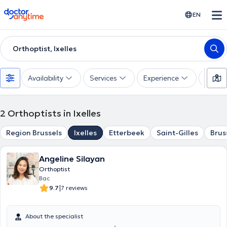
doctoranytime
EN
Orthoptist, Ixelles
Availability
Services
Experience
Langu
2
Orthoptists in Ixelles
Region Brussels
Ixelles
Etterbeek
Saint-Gilles
Brus
Angeline Silayan
Orthoptist
Bac
|
9.7
7 reviews
About the specialist