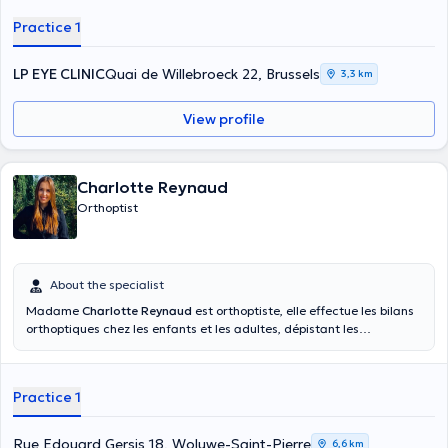
Practice 1
LP EYE CLINIC
Quai de Willebroeck 22, Brussels
3,3 km
View profile
Charlotte Reynaud
Orthoptist
About the specialist
Madame
Charlotte Reynaud
est orthoptiste, elle effectue les bilans
orthoptiques chez les enfants et les adultes, dépistant les
strabismes, les insuffisances de convergence, les troubles de la
motilité oculaire, effectue les rééducations orthoptiques, et travaille
en étroite collaboration avec les ophtalmologues
Practice 1
Rue Edouard Gersis 18, Woluwe-Saint-Pierre
6,6 km