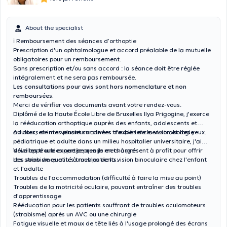
About the specialist
ℹ️ Remboursement des séances d’orthoptie
Prescription d'un ophtalmologue et accord préalable de la mutuelle
obligatoires pour un remboursement.
Sans prescription et/ou sans accord : la séance doit être réglée
intégralement et ne sera pas remboursée.
Les consultations pour avis sont hors nomenclature et non
remboursées.
Merci de vérifier vos documents avant votre rendez-vous.
Diplômé de la Haute École Libre de Bruxelles Ilya Prigogine, j'exerce
la rééducation orthoptique auprès des enfants, adolescents et
adultes, en intervenant sur divers troubles de la vision et des yeux.
Au cours de mes plusieurs années d'expérience en strabologie
pédiatrique et adulte dans un milieu hospitalier universitaire, j'ai
développé une expertise que je mets à présent à profit pour offrir
Voici les troubles que je prends en charge :
des soins de qualité à mes patients.
Les strabismes et les troubles de la vision binoculaire chez l'enfant
et l'adulte
Troubles de l'accommodation (difficulté à faire la mise au point)
Troubles de la motricité oculaire, pouvant entraîner des troubles
d'apprentissage
Rééducation pour les patients souffrant de troubles oculomoteurs
(strabisme) après un AVC ou une chirurgie
Fatigue visuelle et maux de tête liés à l'usage prolongé des écrans