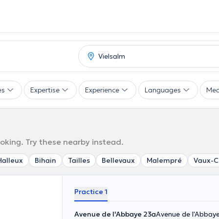
es
Expertise
Experience
Languages
Mea
ooking. Try these nearby instead.
alleux
Bihain
Tailles
Bellevaux
Malempré
Vaux-C
Practice 1
Avenue de l'Abbaye 23a
Avenue de l'Abbaye