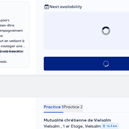
Next availability
ujours
bien-être.
ccompagnement
ne.
t en veillant à
, soulager une
à vos besoins.
 votre service
ieds.
See all
Practice 1
Practice 2
Mutualité chrétienne de Vielsalm
Vielsalm , 1 er Etage, Vielsalm
14,3 km