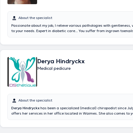
About the specialist
Passionate about my job, I relieve various pathologies with gentleness, 
to your needs. Expert in diabetic care... You suffer from ingrown toenails
pain, cracks, corns, wart, partridge eyes, mycosis or calluses. I will take
necessary to make your anamnesis and to treat you.
Derya Hindryckx
Medical pedicure
About the specialist
Derya Hindryckx
has been a specialized (medical) chiropodist since Ju
offers her services in her office located in Waimes. She also comes to 
people with reduced mobility. She obtained a diploma of capacity and 
intensive training of pedicures CFIPA. She is specialized in the treatmen
disorders.