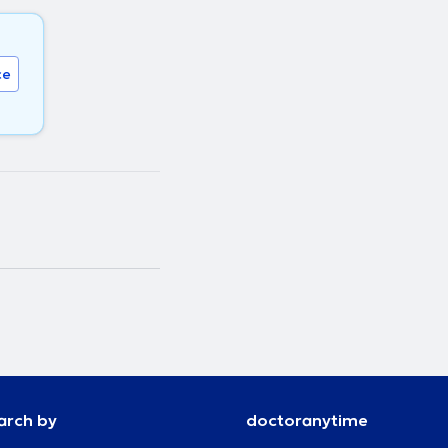
ce
arch by
doctoranytime