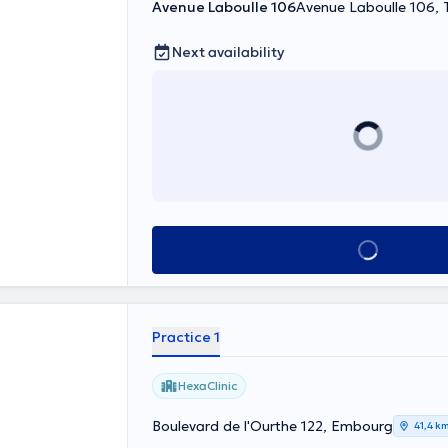
Avenue Laboulle 106
Avenue Laboulle 106, T
Next availability
See all
Practice 1
HexaClinic
Boulevard de l'Ourthe 122, Embourg
41,4 k