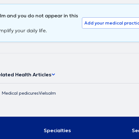
lm and you do not appear in this
Add your medical practi
lify your daily life.
lated Health Articles
Medical pedicures
Vielsalm
Specialties
Se