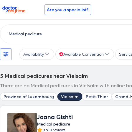
doctoranytime
Are you a specialist?
Availability
Available Convention
Servic
5
Medical pedicures near Vielsalm
There are no Medical pedicures in Vielsalm with online b
Province of Luxembourg
Vielsalm
Petit-Thier
Grand-H
Joana Gishti
Medical pedicure
|
9.9
8 reviews