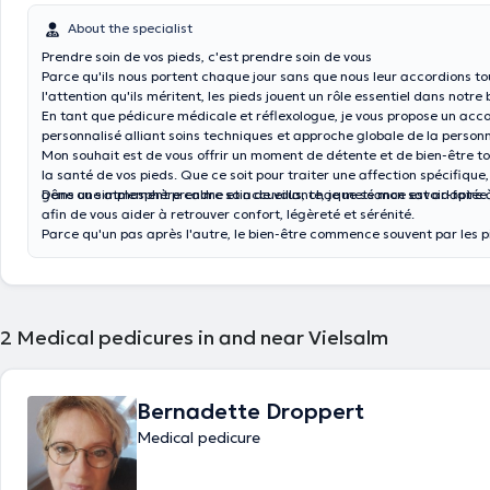
About the specialist
Prendre soin de vos pieds, c'est prendre soin de vous
Parce qu'ils nous portent chaque jour sans que nous leur accordions to
l'attention qu'ils méritent, les pieds jouent un rôle essentiel dans notre 
En tant que pédicure médicale et réflexologue, je vous propose un a
personnalisé alliant soins techniques et approche globale de la person
Mon souhait est de vous offrir un moment de détente et de bien-être tou
la santé de vos pieds. Que ce soit pour traiter une affection spécifique
gêne ou simplement prendre soin de vous, chaque séance est adaptée 
Dans une atmosphère calme et accueillante, je mets mon savoir-faire à
afin de vous aider à retrouver confort, légèreté et sérénité.
Parce qu'un pas après l'autre, le bien-être commence souvent par les p
2
Medical pedicures in and near Vielsalm
Bernadette Droppert
Medical pedicure