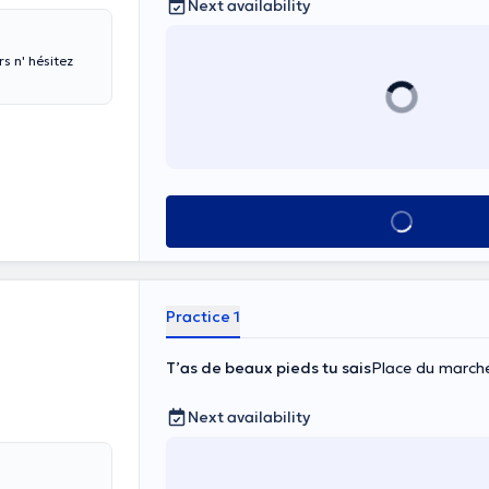
Next availability
rs n' hésitez
See all
Practice 1
T’as de beaux pieds tu sais
Place du marché
Next availability