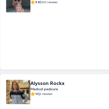
|
9.8
100 reviews
Alysson Rockx
Medical pedicure
|
10
2 reviews