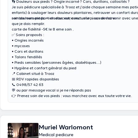
👣 Douleurs aux pieds ? Ongle incarné ? Cors, durillons, callosités ?
Je suis pédicure spécialisée à Trooz et j’aide chaque semaine mes patie
enfants) à soulager leurs douleurs plantaires, retrouver un confort dur
soin de leurs pieds — en douceur, avec un vrai savoir-faire.
remboursement partiel selon votre mutuelle , vous devez venir avec une
que je dois remplir.
carte de fidélité -5€ le 8 eme soin .
✅ Soins proposés :
• Ongles incarnés
• mycoses
• Cors et durillons
• Talons fendillés
• Pieds sensibles (personnes âgées, diabétiques…)
• Hygiène et confort général du pied
📍 Cabinet situé à Trooz
📅 RDV rapides disponibles
📞 0498/57 42 63
💬 ou par message vocal si je ne réponds pas
👉 Prenez soin de vos pieds : vous marchez avec eux toute votre vie.
Muriel Warlomont
Medical pedicure