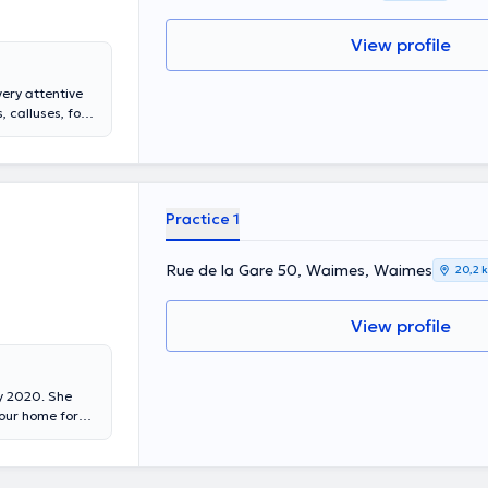
View profile
very attentive
, calluses, foot
 the time
Practice 1
Rue de la Gare 50, Waimes, Waimes
20,2 
View profile
ly 2020. She
your home for
carries out an
t of nail