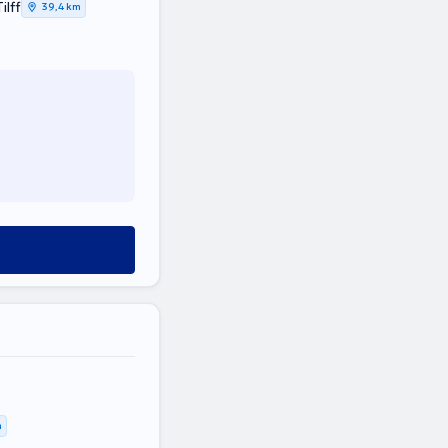
ilff
39,4 km
m