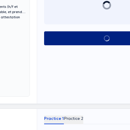
nts (h/f et
able, et prendre
 attestation
See all
Practice 1
Practice 2