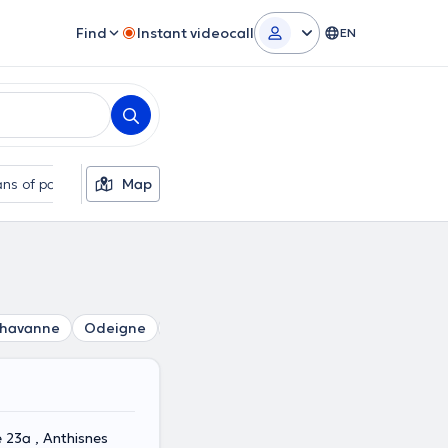
Find
Instant videocall
EN
ns of payment
Map
Additional filters
havanne
Odeigne
Grandmenil
Manhay
Harre
Sa
 23a , Anthisnes