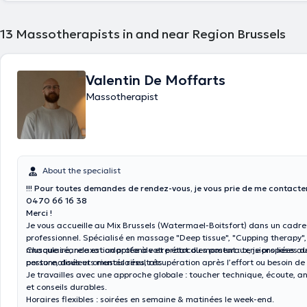
13
Massotherapists in and near Region Brussels
Valentin De Moffarts
Massotherapist
About the specialist
!!! Pour toutes demandes de rendez-vous, je vous prie de me contacte
0470 66 16 38
Merci !
Je vous accueille au Mix Brussels (Watermael-Boitsfort) dans un cadre
professionnel. Spécialisé en massage "Deep tissue", "Cupping therapy"
musculaire, relaxation profonde et protocoles posturaux, je proposes de
Chaque séance est adaptée à votre état du moment : tensions liées au 
personnalisés et orientés résultats.
posture, douleurs musculaires, récupération après l’effort ou besoin de
Je travailles avec une approche globale : toucher technique, écoute, a
et conseils durables.
Horaires flexibles : soirées en semaine & matinées le week-end.