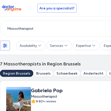
doctoranytime
Are you a specialist?
Availability
Services
Expertise
Expe
7
Massotherapists in Region Brussels
Region Brussels
Brussels
Schaerbeek
Anderlecht
I
Gabriela Pop
Massotherapist
|
9.9
14 reviews