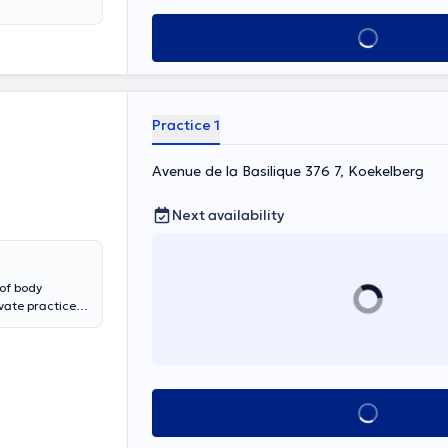
See all
Practice 1
Avenue de la Basilique 376 7, Koekelberg
Next availability
 of body
vate practice
anslated by
See all