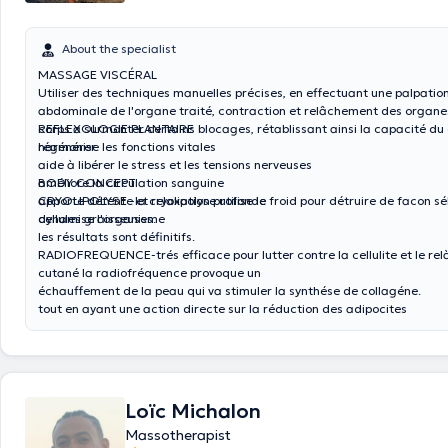
About the specialist
MASSAGE VISCÉRAL
Utiliser des techniques manuelles précises, en effectuant une palpation
abdominale de l'organe traité, contraction et relâchement des organes
corps a surmonter certains blocages, rétablissant ainsi la capacité du 
REFLEXOLOGIE PLANTAIRE
régénérer.
harmonise les fonctions vitales
aide à libérer le stress et les tensions nerveuses
améliore la circulation sanguine
BODY CONCEPT
apporte détente et relaxation profonde
CRYOLIPOLYSE -la cryolipolyse utilise le froid pour détruire de facon sél
dynamise l'organisme
cellules graisseuses.
les résultats sont définitifs.
RADIOFREQUENCE-trés efficace pour lutter contre la cellulite et le r
cutané la radiofréquence provoque un
échauffement de la peau qui va stimuler la synthése de collagéne.
tout en ayant une action directe sur la réduction des adipocites
Loïc Michalon
Massotherapist