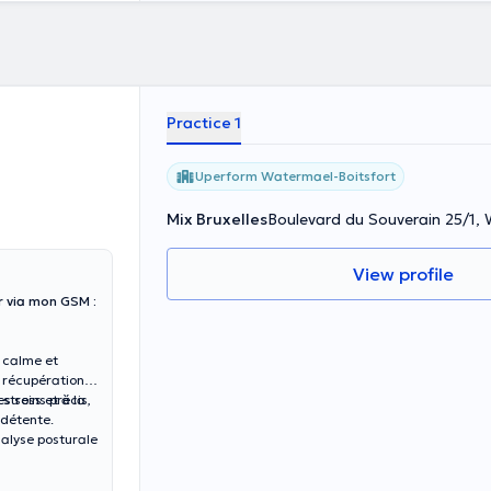
Practice 1
Uperform Watermael-Boitsfort
Mix Bruxelles
Boulevard du Souverain 25/1,
View profile
r via mon GSM :
 calme et
, récupération
s soins précis,
stress et à la
 détente.
nalyse posturale