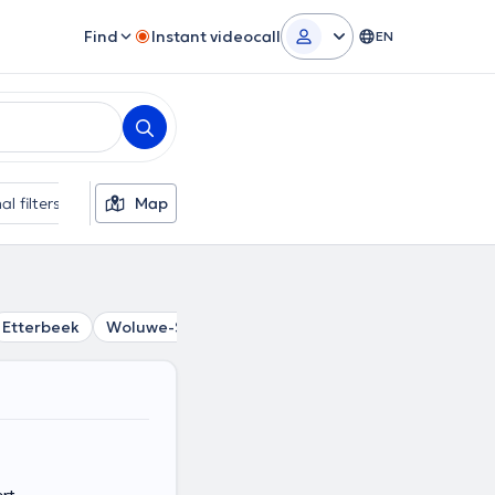
Find
Instant videocall
EN
al filters
Map
Etterbeek
Woluwe-Saint-Pierre
Evere
Auderghem
W