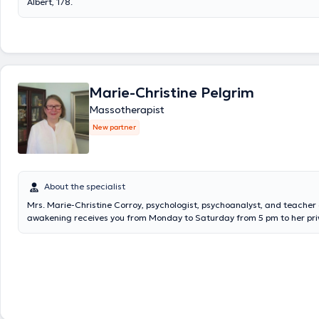
Albert, 178.
Marie-Christine Pelgrim
Massotherapist
New partner
About the specialist
Mrs. Marie-Christine Corroy, psychologist, psychoanalyst, and teacher
awakening receives you from Monday to Saturday from 5 pm to her pri
located Avenue of the Basilica 376, box 7, 1081 Koekelberg. Content tr
google translate