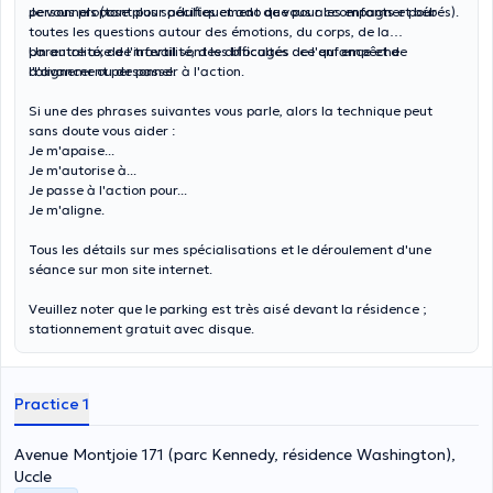
personnels (tant pour adultes et ado que pour les enfants et bébés).
Je vous propose plus spécifiquement de vous accompagner pour
toutes les questions autour des émotions, du corps, de la
parentalité, de l'infertilité, des difficultés de l'enfance et de
Un autre axe de travail sont les blocages : ce qui empêche
l'alignement personnel.
d'avancer ou de passer à l'action.
Si une des phrases suivantes vous parle, alors la technique peut
sans doute vous aider :
Je m'apaise...
Je m'autorise à...
Je passe à l'action pour...
Je m'aligne.
Tous les détails sur mes spécialisations et le déroulement d'une
séance sur mon site internet.
Veuillez noter que le parking est très aisé devant la résidence ;
stationnement gratuit avec disque.
Practice 1
Avenue Montjoie 171 (parc Kennedy, résidence Washington),
Uccle