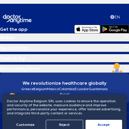
EN
Get the app
Areas
Specialties
Search by
doctoranytime
We revolutionize healthcare globally
Greece
Belgium
Mexico
Colombia
Ecuador
Guatemala
Brazil
Doctor Anytime Belgium SRL uses cookies to ensure the operation
and security of the website, measure audience and improve
performance, personalize your experience, offer tailored advertising,
and integrate third-party content or services.
Terms and conditions
Cookies
Privacy policy
Customize
Reject
Accept
© 2026 doctoranytime