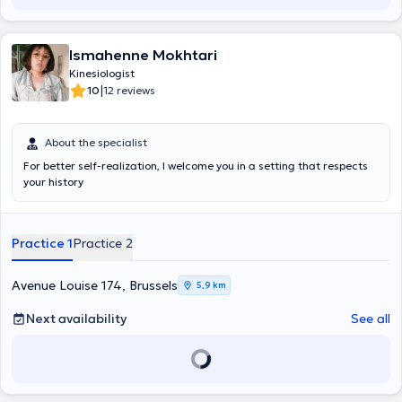
Ismahenne Mokhtari
Kinesiologist
|
10
12 reviews
About the specialist
For better self-realization, I welcome you in a setting that respects
your history
Practice 1
Practice 2
Avenue Louise 174, Brussels
5,9 km
Next availability
See all