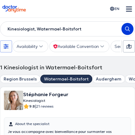
doctoranytime
EN
Kinesiologist, Watermael-Boitsfort
Availability
Available Convention
Services
1
Kinesiologist in Watermael-Boitsfort
Region Brussels
Watermael-Boitsfort
Auderghem
Wo
Stéphanie Forgeur
Kinesiologist
|
9.8
21 reviews
About the specialist
Je vous accompagne avec bienveillance pour surmonter vos