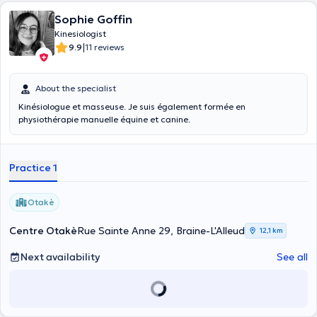
Sophie Goffin
Kinesiologist
|
9.9
11 reviews
About the specialist
Kinésiologue et masseuse. Je suis également formée en
physiothérapie manuelle équine et canine.
Practice 1
Otakè
Centre Otakè
Rue Sainte Anne 29, Braine-L'Alleud
12,1 km
Next availability
See all