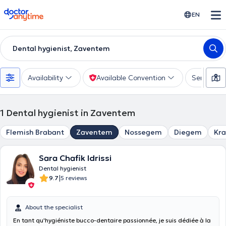
doctoranytime
EN
Dental hygienist, Zaventem
Availability
Available Convention
Services
1
Dental hygienist in Zaventem
Flemish Brabant
Zaventem
Nossegem
Diegem
Kr
Sara Chafik Idrissi
Dental hygienist
|
9.7
5 reviews
About the specialist
En tant qu'hygiéniste bucco-dentaire passionnée, je suis dédiée à la