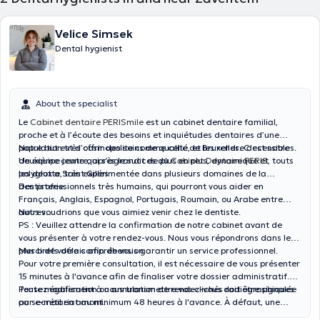
Velice Simsek
Dental hygienist
About the specialist
Le
Cabinet dentaire PERISmile
est un cabinet dentaire familial,
proche et à l’écoute des besoins et inquiétudes dentaires d’une
population très cosmopolite comme celle de Bruxelles. C'est notre
Notre but est d’offrir des soins de qualité, et les rendre accessibles.
deuxième centre, après le succes du
Un équipe jeune qui s’agrandit de plus en plus, dynamique et
Cabinet Dentaire PERIS,
touts
les deux a Saint Gilles
polyglotte, très expérimentée dans plusieurs domaines de la
dentisterie.
Des professionnels très humains, qui pourront vous aider en
Français, Anglais, Espagnol, Portugais, Roumain, ou Arabe entre
autres…
Nous voudrions que vous aimiez venir chez le dentiste.
PS : Veuillez attendre la confirmation de notre cabinet avant de
vous présenter à votre rendez-vous. Nous vous répondrons dans les
plus brefs délais afin de vous garantir un service professionnel.
Merci de votre compréhension.
Pour votre première consultation, il est nécessaire de vous présenter
15 minutes à l'avance afin de finaliser votre dossier administratif.
Pensez également à nous transmettre vos clichés radiographiques
Toute modification ou annulation de rendez-vous doit être signalée
par e-mail en amont.
au secrétariat au minimum 48 heures à l'avance. À défaut, une
indemnité compensatoire de consultation vous sera réclamée. Merci