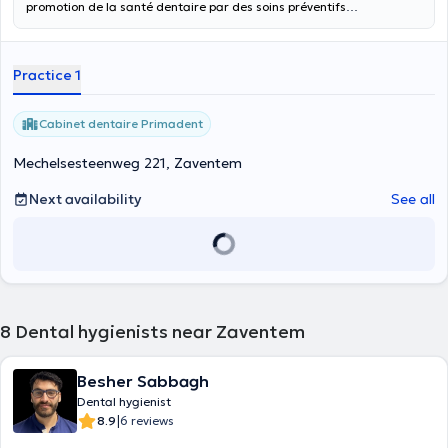
promotion de la santé dentaire par des soins préventifs
personnalisés. J'offre une expertise dans le dépistage des maladies
bucco-dentaires, le détartrage méticuleux, les traitements
parodontaux non chirurgicaux, ainsi que l'éclaircissement dentaire
Practice 1
et le scellement des sillons pour prévenir les caries. Je veille
également à assurer un suivi régulier de vos soins, afin de garantir
une santé bucco-dentaire durable. Mon objectif est de vous
Cabinet dentaire Primadent
accompagner vers une santé bucco-dentaire durable, en vous
offrant des soins précis et des recommandations personnalisées
Mechelsesteenweg 221, Zaventem
pour que vous puissiez afficher votre sourire en toute sérénité.
Next availability
See all
8
Dental hygienists near Zaventem
Besher Sabbagh
Dental hygienist
|
8.9
6 reviews