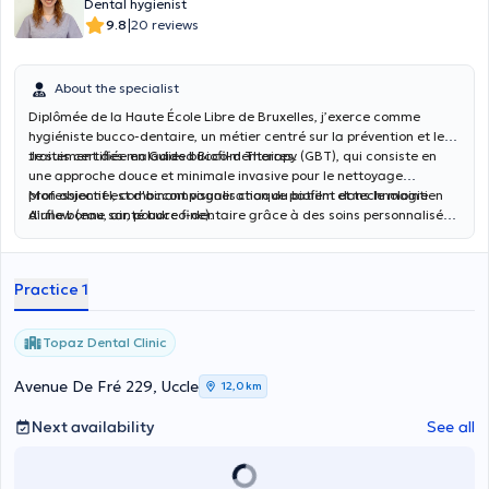
Dental hygienist
|
9.8
20 reviews
About the specialist
Diplômée de la Haute École Libre de Bruxelles, j’exerce comme
hygiéniste bucco-dentaire, un métier centré sur la prévention et le
traitement des maladies bucco-dentaires.
Je suis certifiée en Guided Biofilm Therapy (GBT), qui consiste en
une approche douce et minimale invasive pour le nettoyage
professionnel, combinant visualisation du biofilm et technologie
Mon objectif est d'accompagner chaque patient dans le maintien
Airflow (eau, air, poudre fine).
d’une bonne santé bucco-dentaire grâce à des soins personnalisés
et adaptés.
Practice 1
Topaz Dental Clinic
Avenue De Fré 229, Uccle
12,0 km
Next availability
See all