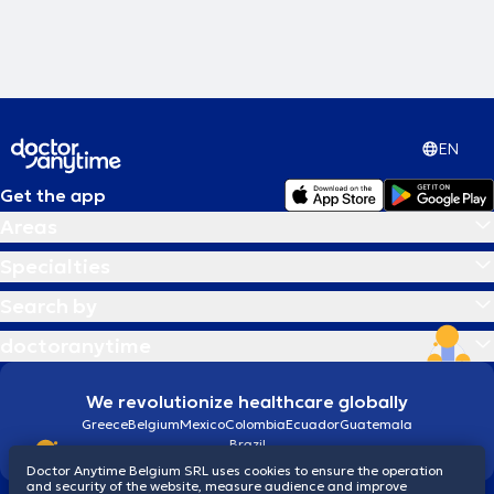
EN
Get the app
Areas
Specialties
Search by
doctoranytime
We revolutionize healthcare globally
Greece
Belgium
Mexico
Colombia
Ecuador
Guatemala
Brazil
Doctor Anytime Belgium SRL uses cookies to ensure the operation
and security of the website, measure audience and improve