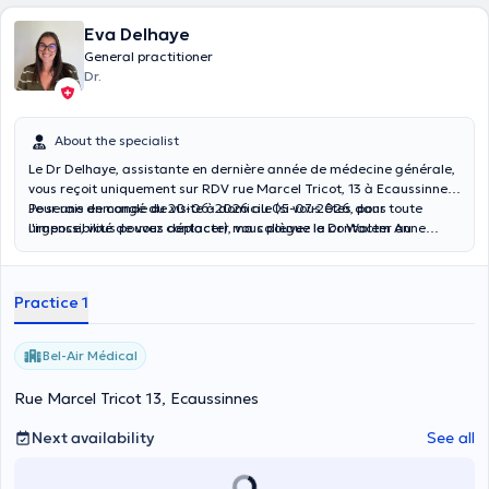
Eva Delhaye
General practitioner
Dr.
About the specialist
Le Dr Delhaye, assistante en dernière année de médecine générale,
vous reçoit uniquement sur RDV rue Marcel Tricot, 13 à Ecaussinnes.
Pour une demande de visite à domicile (si vous êtes dans
Je serais en congé du 20-06-2026 au 05-07-2026, pour toute
l'impossibilité de vous déplacer), vous pouvez la contacter au
urgence, vous pouvez contacter ma collègue le Dr Walem Anne
0494/19.91.60.
sophie au 0478-55.77.71
Practice 1
Bel-Air Médical
Rue Marcel Tricot 13, Ecaussinnes
Next availability
See all