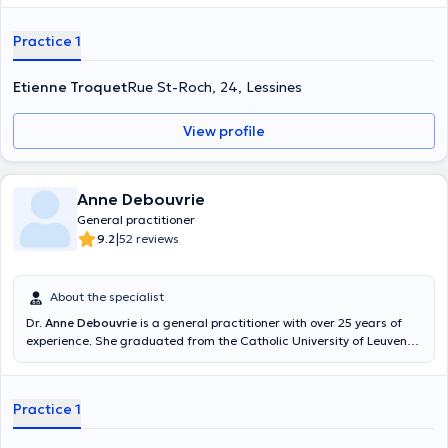
Practice 1
Etienne Troquet
Rue St-Roch, 24, Lessines
View profile
Anne Debouvrie
General practitioner
|
9.2
52 reviews
About the specialist
Dr.
Anne Debouvrie
is a general practitioner with over 25 years of
experience. She graduated from the Catholic University of Leuven
with a degree in general medicine in 1994. She is specialized in
electrocardiogram and general medicine. You can find her at the
medical center of Celles, she will be happy to welcome you.
Practice 1