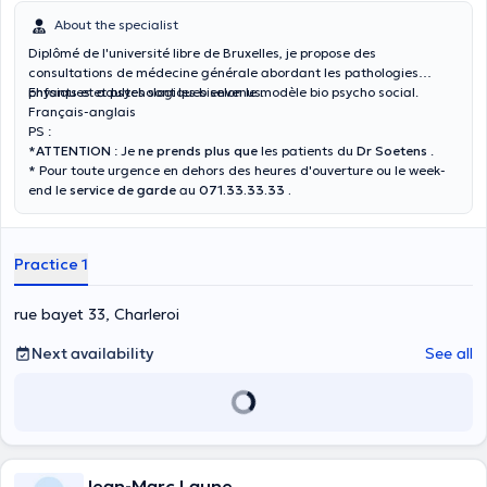
About the specialist
Diplômé de l'université libre de Bruxelles, je propose des
consultations de médecine générale abordant les pathologies
physiques et psychologiques selon le modèle bio psycho social.
Enfants et adultes sont les bienvenus.
Français-anglais
PS :
*
ATTENTION
: Je
ne prends plus que
les patients du
Dr Soetens
.
* Pour toute urgence en dehors des heures d'ouverture ou le week-
end le
service de garde
au
071.33.33.33 .
Practice 1
rue bayet 33, Charleroi
Next availability
See all
Jean-Marc Laune