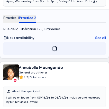
4pm , Wednesday from 9am to 1pm , Friday 09 to 4pm . Dr Hajjaj
consults in Brussels by appointment : Monday from 11am to 5pm ,
Thursday from 10am to 1pm . THANK YOU TO CHECK THE PLACE OF
CONSULTATION BEFORE TAKING RDV. Doctor Hajjaj, graduated
Practice 1
Practice 2
from the Catholic University of Louvain, obtained a complementary
master in General Medicine in 2013. She receives you in her office
for a consultation of general medicine without age limit, for
Rue de la Libération 125, Frameries
consultations of small gynecology (smear, contraception, STD,..) of
management of chronic pathologies.
Next availability
See all
Annabelle Moungondo
General practitioner
|
9.7
774 reviews
About the specialist
I will be on leave from 03/18/24 to 03/24/24 inclusive and replaced
by Dr Tchuissé Lidwine.