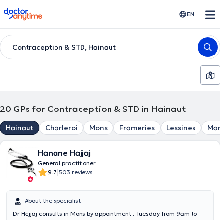
doctoranytime
EN
Contraception & STD, Hainaut
20
GPs for Contraception & STD in Hainaut
Hainaut
Charleroi
Mons
Frameries
Lessines
Mar
Hanane Hajjaj
General practitioner
|
9.7
503 reviews
About the specialist
Dr Hajjaj consults in Mons by appointment : Tuesday from 9am to