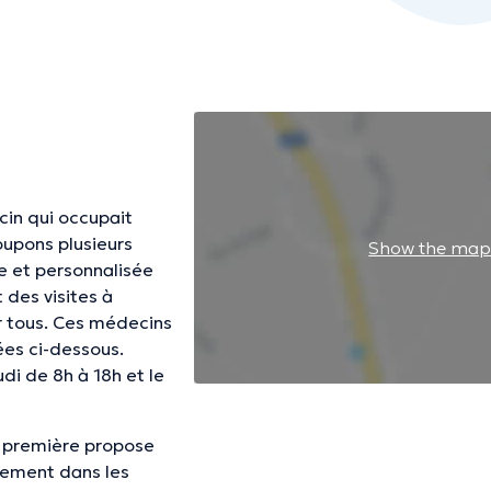
cin qui occupait
oupons plusieurs
Show the ma
e et personnalisée
des visites à
r tous. Ces médecins
ées ci-dessous.
udi de 8h à 18h et le
a première propose
gnement dans les