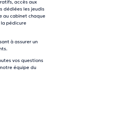
atifs, accès aux
s dédiées les jeudis
te au cabinet chaque
 la pédicure
isant à assurer un
nts.
outes vos questions
 notre équipe du