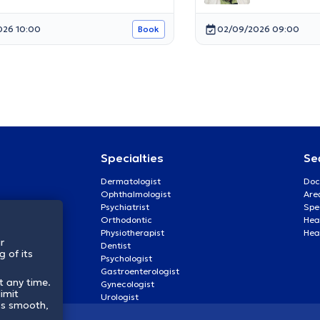
026 10:00
02/09/2026 09:00
Book
Specialties
Se
Dermatologist
Doc
Ophthalmologist
Are
Psychiatrist
Spe
Orthodontic
Heal
Physiotherapist
Hea
r
Dentist
 of its
Psychologist
Gastroenterologist
t any time.
Gynecologist
imit
Urologist
ss smooth,