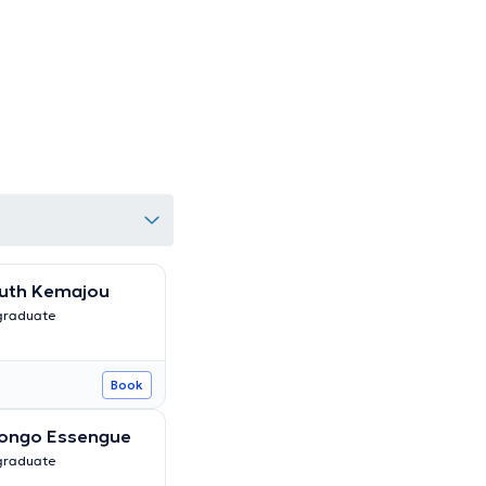
uth Kemajou
graduate
Book
ongo Essengue
graduate