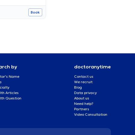
Book
arch by
doctoranytime
tor's Name
Contact us
a
We recruit
cialty
Blog
th Articles
Data privacy
lth Question
About us
Need help?
Partners
Video Consultation