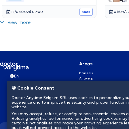
12/08/2026 09:00
01/09/2
Book
View more
Areas
Brussels
EN
Antwerp
Ghent
🍪 Cookie Consent
Charleroi
Liège
Doctor Anytime Belgium SRL uses cookies to personalize you
Brugge
experience and to improve the security and proper functioning
Namur
website.
Leuven
You may accept, refuse, or configure non-essential cookies a
Mons
Refusing analytics, performance, or advertising cookies may l
Aalst Flandre-Orientale
certain functionalities and make your browsing experience le
but it will not prevent access to the website.