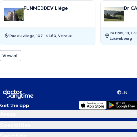
FUNMEDDEV Liège
Dr C
Im Dahl, 18, L-
Rue du village, 107 , 4460, Velroux
Luxembourg
View all
EN
Get the app
Areas
Specialties
Search by