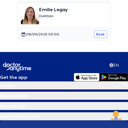
Emilie Legay
Dietitian
08/09/2026 09:00
Book
EN
Get the app
Areas
Specialties
Search by
doctoranytime