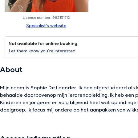
License number: 982131112
Specialist's website
Not available for online booking
Let them know you’re interested
About
Mijn naam is
Sophie De Laender
. Ik ben afgestudeerd als 
behaalde daarbovenop mijn lerarenopleiding. Ik heb een 
Kinderen en jongeren en volg blijvend heel wat opleiding
doelgroep. Ik focus mij ondere op het aanpakken van wik
problemsen, sociale problemsen en gedragsproblemen). M
identiteit/zelfbeeld maken hier ook deel van uit. Verlieser
de een traumatische ervaring, zijn ook zaken waarvoor be