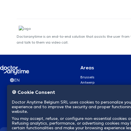
Doctoranytime is an end-to-end solution that assists the user from
and talk to them via video call.
Areas
Brussels
EN
Antwerp
Ghent
🍪 Cookie Consent
Charleroi
Liège
Doctor Anytime Belgium SRL uses cookies to personalize you
Brugge
experience and to improve the security and proper functioning
Namur
website.
Leuven
You may accept, refuse, or configure non-essential cookies a
Mons
Refusing analytics, performance, or advertising cookies may l
Aalst Flandre-Orientale
certain functionalities and make your browsing experience le