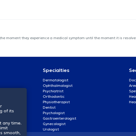
 the moment they experience a medical symptom until the moment it is resolved
Specialties
Se
Dermatologist
Doc
Ophthalmologist
Are
Psychiatrist
Spe
Orthodontic
Heal
Physiotherapist
Hea
r
Dentist
 of its
Psychologist
Gastroenterologist
t any time.
Gynecologist
imit
Urologist
ss smooth,