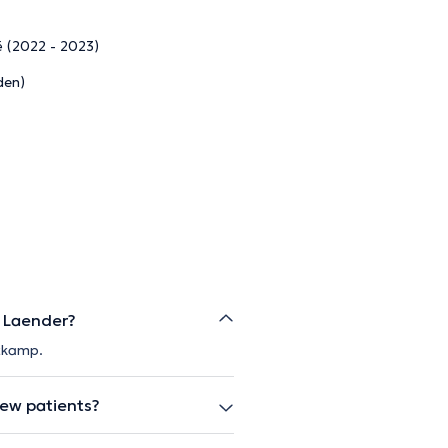
ë (2022 - 2023)
den)
e Laender?
stkamp.
new patients?