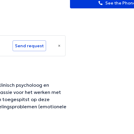
See the Pho
Send request
klinisch psycholoog en
passie voor het werken met
en toegespitst op deze
kelingsproblemen (emotionele
oeilijkheden op lak van
varingen, zoals een cheiding
geleiding kan worden