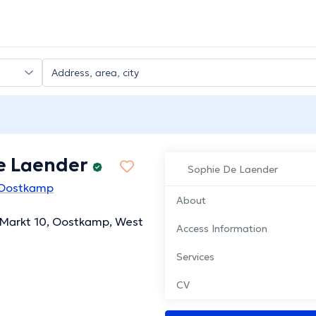
e Laender
Sophie De Laender
n Oostkamp
About
Markt 10, Oostkamp, West
Access Information
Services
CV