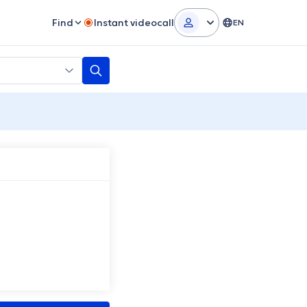
Find
Instant videocall
EN