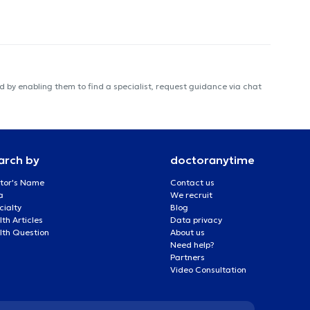
 by enabling them to find a specialist, request guidance via chat
arch by
doctoranytime
tor's Name
Contact us
a
We recruit
cialty
Blog
th Articles
Data privacy
lth Question
About us
Need help?
Partners
Video Consultation