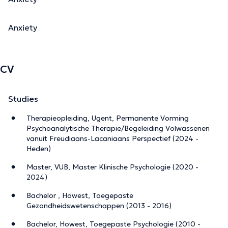
gesprek te gaan. Samen bekijken we wat er speelt en wat
op dit moment helpend kan zijn.
Anxiety
The description was edited by the doctoranytime team, based on verified
information.
CV
Studies
Therapieopleiding, Ugent, Permanente Vorming
Psychoanalytische Therapie/Begeleiding Volwassenen
vanuit Freudiaans-Lacaniaans Perspectief (2024 -
Heden)
Master, VUB, Master Klinische Psychologie (2020 -
2024)
Bachelor , Howest, Toegepaste
Gezondheidswetenschappen (2013 - 2016)
Bachelor, Howest, Toegepaste Psychologie (2010 -