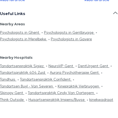
Useful Links
Nearby Areas
Psychologists in Ghent
Psychologists in Gentbrugge
Psychologists in Merelbeke
Psychologists in Gavere
Nearby Hospitals
Tandartsenpraktijk Sigiez
NeuroVP Gent
DentUrgent Gent
Tandartspraktijk 404 Zuid
Aurora Psychotherapie Gent
Tandhuis
Tandartsenpraktijk Confident
Tandartsen Buyl - Van Severen
Kinepraktijk Verbruggen
Skinogy Gent
Tandartspraktijk Cindy Van Oortegem
Think Outside
Huisartsenpraktijk Impens/Buyse
kinekwadraat