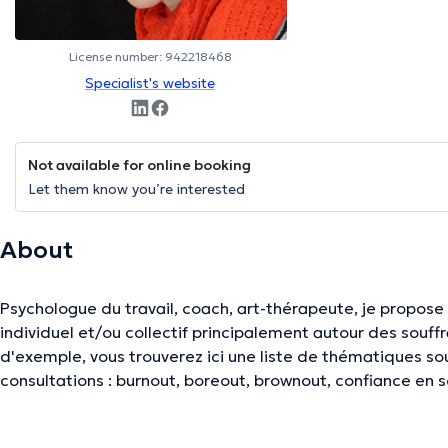
License number: 942218468
Specialist's website
Not available for online booking
Let them know you’re interested
About
Psychologue du travail, coach, art-thérapeute, je prop
individuel et/ou collectif principalement autour des souffrances 
d'exemple, vous trouverez ici une liste de thématiques s
consultations : burnout, boreout, brownout, confiance en so
des conflit, harcèlement, perfectionnisme, reconnaissance
professionnelle, savoir dire non d'exemple, valeurs... Vous ne savez pas si je peux vous