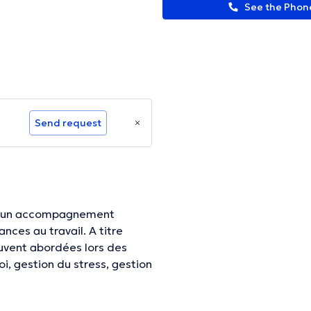
See the Pho
Send request
ose un accompagnement
au travail. A titre
ouvent abordées lors des
i, gestion du stress, gestion
, réorientation