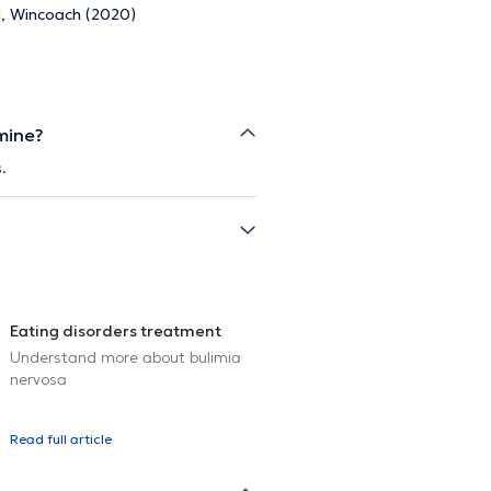
l, Wincoach (2020)
mine?
.
Eating disorders treatment
Understand more about bulimia
nervosa
Read full article