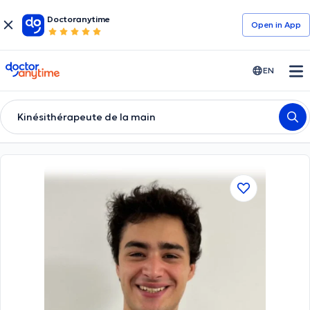
Doctoranytime
Open in Αpp
doctoranytime
EN
Kinésithérapeute de la main