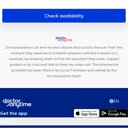
Château du Lac
HTP Clinic
Mazerine Medical
Ozon2000
Maleizen Dorp Medisch Centrum
CentrEmergences
2B Clinic
Check availability
Espace Médical Wavre-Limal
Centre de Cardiologie du Vallon
Core Therapy
Proxima Wavre
Lazeo Wavre
ESEAL Medical
Cabinet Arnould - Microstéopathie M.A.T.D
Maison de Santé
Clémentine
Doctoranytime is an end-to-end solution that assists the user from the
moment they experience a health symptom until the moment it is
resolved, by enabling them to find the specialist they need, request
guidance via chat and talk to them via video call. The information
provided has been filled in by Lucas Formesyn and edited by the
doctoranytime team.
EN
Get the app
Areas