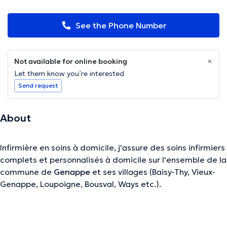
See the Phone Number
Not available for online booking
Let them know you’re interested
Send request
About
Infirmière en soins à domicile, j'assure des soins infirmiers
complets et personnalisés à domicile sur l'ensemble de la
commune de
Genappe
et ses villages (Baisy-Thy, Vieux-
Genappe, Loupoigne, Bousval, Ways etc.).
Je vous accompagne au quotidien pour tous types de
soins : injections, prises de sang, pansements simples et