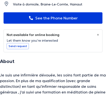
Visite à domicile, Braine-Le-Comte, Hainaut
See the Phone Number
Not available for online booking
Let them know you’re interested
Send request
About
Je suis une infirmière dévouée, les soins font partie de ma
passion. En plus de ma qualification (avec grande
distinction) en tant qu'infirmier responsable de soins
généraux , j'ai suivi une formation en méditation de pleine
conscience. Ce qui m'a permis de renforcer l'empathie
qui est l'une des. qualités de l'infirmier(ère), en parallèle