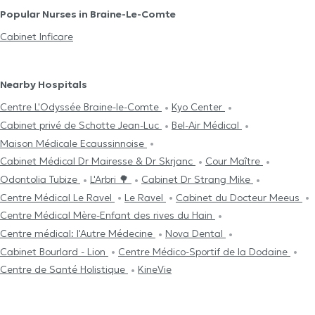
Popular Nurses in Braine-Le-Comte
Cabinet Inficare
Nearby Hospitals
Centre L'Odyssée Braine-le-Comte
Kyo Center
Cabinet privé de Schotte Jean-Luc
Bel-Air Médical
Maison Médicale Ecaussinnoise
Cabinet Médical Dr Mairesse & Dr Skrjanc
Cour Maître
Odontolia Tubize
L'Arbri 🌳
Cabinet Dr Strang Mike
Centre Médical Le Ravel
Le Ravel
Cabinet du Docteur Meeus
Centre Médical Mère-Enfant des rives du Hain
Centre médical: l'Autre Médecine
Nova Dental
Cabinet Bourlard - Lion
Centre Médico-Sportif de la Dodaine
Centre de Santé Holistique
KineVie