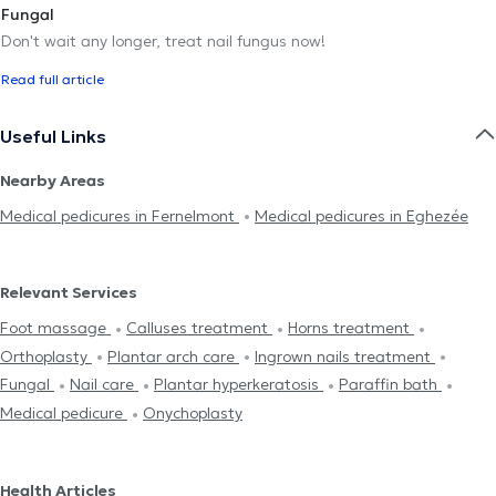
Fungal
Don't wait any longer, treat nail fungus now!
Read full article
Useful Links
Nearby Areas
Medical pedicures in Fernelmont
Medical pedicures in Eghezée
Relevant Services
Foot massage
Calluses treatment
Horns treatment
Orthoplasty
Plantar arch care
Ingrown nails treatment
Fungal
Nail care
Plantar hyperkeratosis
Paraffin bath
Medical pedicure
Onychoplasty
Health Articles