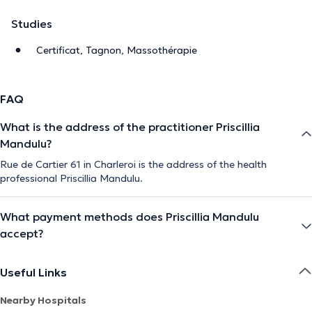
puissance intérieure.
Studies
Certificat, Tagnon, Massothérapie
FAQ
The description was edited by the doctoranytime team, based on verified
information.
What is the address of the practitioner Priscillia
Mandulu?
Rue de Cartier 61 in Charleroi is the address of the health
professional Priscillia Mandulu.
What payment methods does Priscillia Mandulu
accept?
Useful Links
Nearby Hospitals