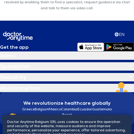
resolved by enabling them to find a specialist, request guidance via chat
and talk to them via video call.
EN
Get the app
Areas
Specialties
Search by
doctoranytime
We revolutionize healthcare globally
Greece
Belgium
Mexico
Colombia
Ecuador
Guatemala
Brazil
Doctor Anytime Belgium SRL uses cookies to ensure the operation
and security of the website, measure audience and improve
performance, personalize your experience, offer tailored advertising,