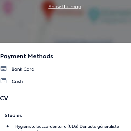
Show the map
VOCLIdental reflète parfaitement l’image que Clémence
Jolly se fait de son métier : des équipements de pointe
au service du bien-être des patients.
The description was edited by the doctoranytime team, based on verified
information.
Payment Methods
Bank Card
Cash
CV
Studies
Hygiéniste bucco-dentaire (ULG) Dentiste généraliste