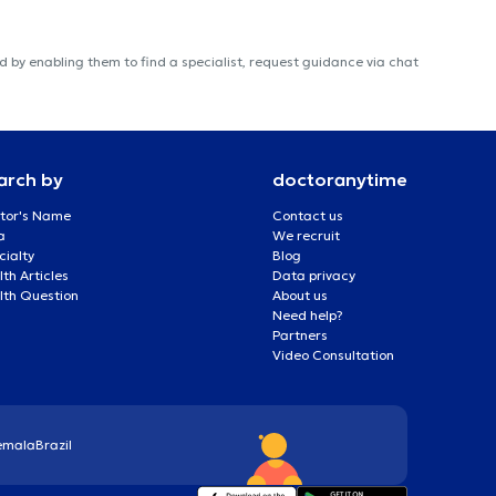
 by enabling them to find a specialist, request guidance via chat
arch by
doctoranytime
tor's Name
Contact us
a
We recruit
cialty
Blog
th Articles
Data privacy
lth Question
About us
Need help?
Partners
Video Consultation
emala
Brazil