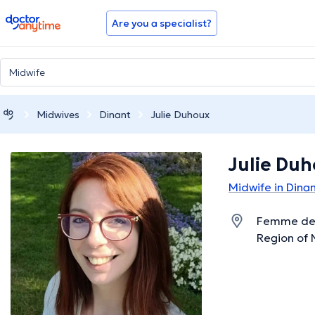
doctoranytime
Are you a specialist?
Midwives
Dinant
Julie Duhoux
Julie Du
Midwife in Dina
Femme de v
Region of