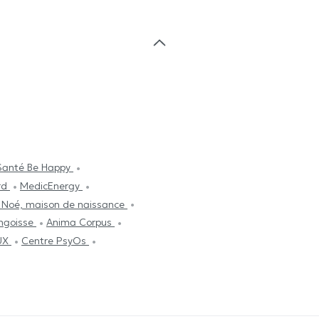
Santé Be Happy
rd
MedicEnergy
e Noé, maison de naissance
ngoisse
Anima Corpus
UX
Centre PsyOs