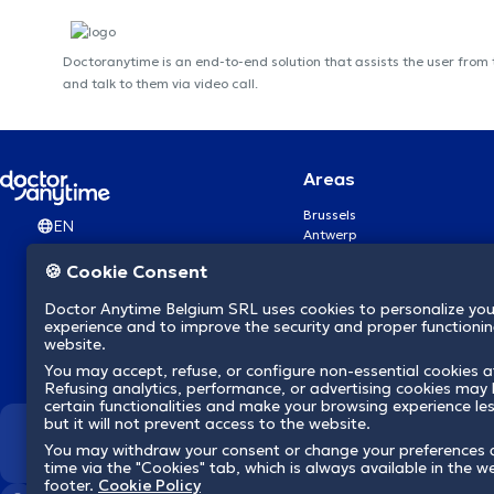
Doctoranytime is an end-to-end solution that assists the user from
and talk to them via video call.
Areas
Brussels
EN
Antwerp
Ghent
🍪 Cookie Consent
Charleroi
Liège
Doctor Anytime Belgium SRL uses cookies to personalize you
Brugge
experience and to improve the security and proper functioning
Namur
website.
Leuven
You may accept, refuse, or configure non-essential cookies a
Mons
Refusing analytics, performance, or advertising cookies may l
Aalst Flandre-Orientale
certain functionalities and make your browsing experience le
but it will not prevent access to the website.
We revolutionize hea
You may withdraw your consent or change your preferences 
time via the "Cookies" tab, which is always available in the w
footer.
Cookie Policy