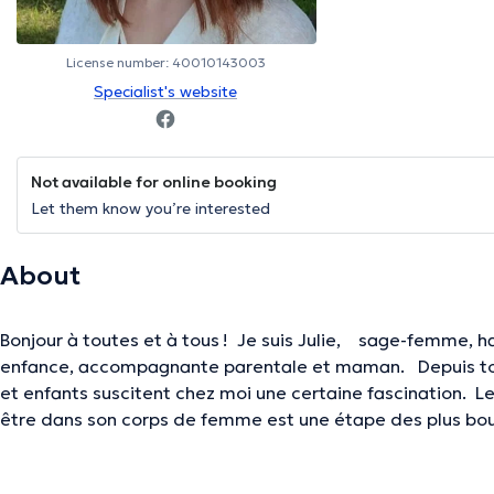
License number: 40010143003
Specialist's website
Not available for online booking
Let them know you’re interested
About
Bonjour à toutes et à tous ! ​ Je suis Julie, sage-femme,
enfance, accompagnante parentale et maman. Depuis tou
et enfants suscitent chez moi une certaine fascination. ​ 
être dans son corps de femme est une étape des plus boul
pas que… devenir parent n’est pas facile. Tout d’abord il 
où l’on (re)nait parent qui peut-être difficile tant psyc