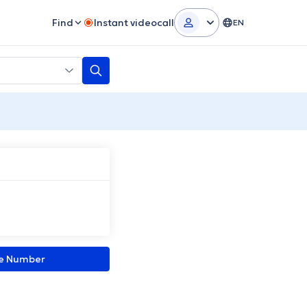
Find
Instant videocall
EN
ne Number