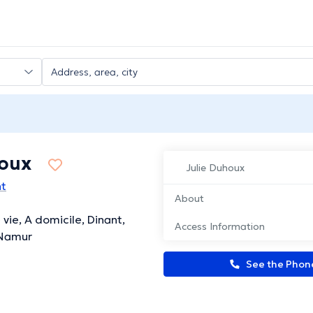
houx
Julie Duhoux
nt
About
ie, A domicile, Dinant,
Access Information
 Namur
See the Pho