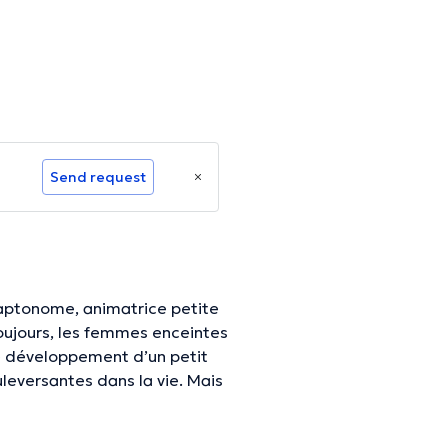
Send request
 haptonome, animatrice petite
jours, les femmes enceintes
Le développement d’un petit
eversantes dans la vie. Mais
y a la naissance de son bébé
hologiquement que physiquement.