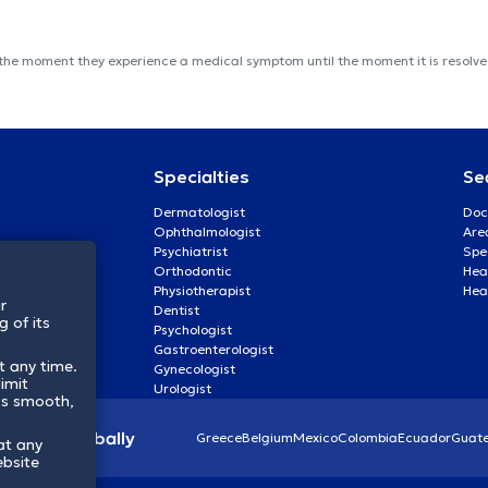
 the moment they experience a medical symptom until the moment it is resolved
Specialties
Se
Dermatologist
Doc
Ophthalmologist
Are
Psychiatrist
Spe
Orthodontic
Heal
Physiotherapist
Hea
r
Dentist
 of its
Psychologist
Gastroenterologist
t any time.
Gynecologist
imit
Urologist
ss smooth,
lthcare globally
Greece
Belgium
Mexico
Colombia
Ecuador
Guat
at any
ebsite