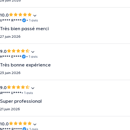
28 juin 2026
10.0
U**** R****
• 1 avis
Très bien passé merci
27 juin 2026
9.0
H**** E****
• 1 avis
Très bonne expérience
23 juin 2026
9.0
A**** U****
• 1 avis
Super professional
21 juin 2026
10.0
N**** R****
• 1 avis