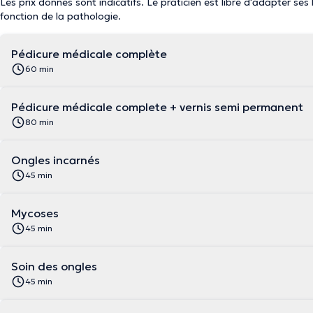
Les prix donnés sont indicatifs. Le praticien est libre d'adapter ses
fonction de la pathologie.
Pédicure médicale complète
60 min
Pédicure médicale complete + vernis semi permanent
80 min
Ongles incarnés
45 min
Mycoses
45 min
Soin des ongles
45 min