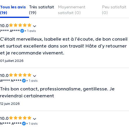
Tous les avis
Très satisfait
Moyennement
Peu satisfait
(19)
(19)
satisfait (0)
(0)
10.0
I**** A****
• 1 avis
C’était merveilleux, Isabelle est à l’écoute, de bon conseil
et surtout excellente dans son travail! Hâte d’y retourner
et je recommande vivement.
01 juillet 2026
10.0
A**** N****
• 1 avis
Très bon contact, professionnalisme, gentillesse. Je
reviendrai certainement
12 juin 2026
10.0
N**** A****
• 1 avis