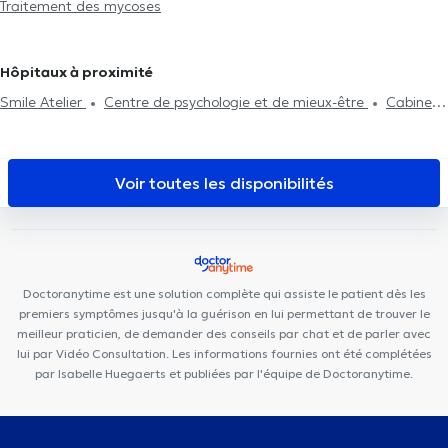
Traitement des mycoses
Onychoplastie
médicales à Schaerbeek
Pédicures médicales à Woluwe-Saint-
Pierre
Pédicures médicales à Molenbeek-Saint-Jean
Pédicures
médicales à Kraainem
Pédicures médicales à Evere
Pédicures
Hôpitaux à proximité
médicales à Ganshoren
Pédicures médicales à Koekelberg
Smile Atelier
Centre de psychologie et de mieux-être
Cabinet
CKS Waterloo
Cabinet Médical
Uperform Waterloo
Centre
Paramédical Schuman
Station Medical Center
Centre Auditif
Dodelé
Centre Paramédical Alma
Smile-Architect
Voir toutes les disponibilités
Kinevolution
Soul By The Lab
Espace Médical Waterloo
Otakè
Centre Medico Chirurgical de Waterloo
Centre Médico-
Chirurgical de Waterloo
Clinique Médico Dentaire Waterloo
Centre médical Wellcare
Cabinet dentaire Saint-Jacques
Doctoranytime est une solution complète qui assiste le patient dès les
Centre Mimosa Waterloo
premiers symptômes jusqu'à la guérison en lui permettant de trouver le
meilleur praticien, de demander des conseils par chat et de parler avec
lui par Vidéo Consultation. Les informations fournies ont été complétées
par Isabelle Huegaerts et publiées par l'équipe de Doctoranytime.