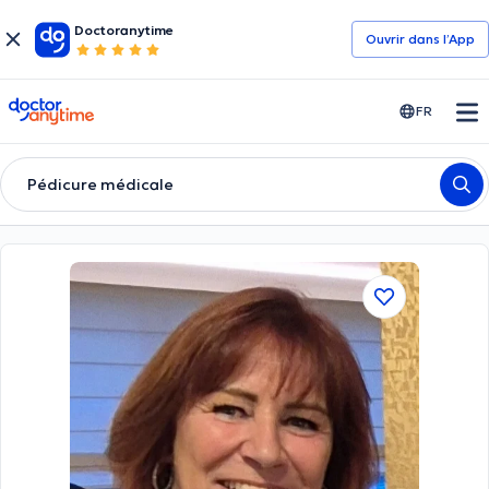
Doctoranytime
Ouvrir dans l’App
doctoranytime
FR
Pédicure médicale