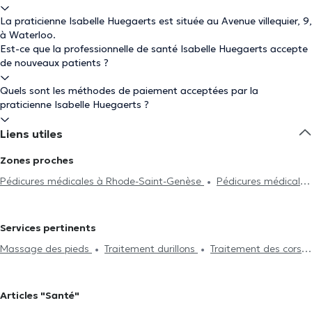
La praticienne Isabelle Huegaerts est située au Avenue villequier, 9,
à Waterloo.
Est-ce que la professionnelle de santé Isabelle Huegaerts accepte
de nouveaux patients ?
Quels sont les méthodes de paiement acceptées par la
praticienne Isabelle Huegaerts ?
Liens utiles
Zones proches
Pédicures médicales à Rhode-Saint-Genèse
Pédicures médicales
à Braine-Le-Château
Pédicures médicales à Sint-Pieters-Leeuw
Pédicures médicales à Uccle
Pédicures médicales à
Services pertinents
Drogenbos
Pédicures médicales à Nivelles
Pédicures
Massage des pieds
Traitement durillons
Traitement des cors
médicales à Forest
Pédicures médicales à Bruxelles
Pédicures
Orthoplastie
Soin de la voute plantaire
Traitement des
médicales à Overijse
Pédicures médicales à Saint-Gilles
ongles incarnés
Traitement des mycoses
Soin des ongles
Pédicures médicales à Etterbeek
Pédicures médicales à Ixelles
Articles "Santé"
Hyperkératose plantaire
Bain de paraffine
Pédicure médicale
Pédicures médicales à Woluwe-Saint-Lambert
Pédicures