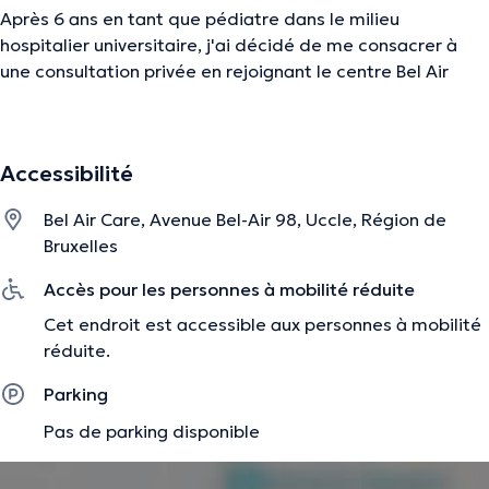
Après 6 ans en tant que pédiatre dans le milieu
hospitalier universitaire, j'ai décidé de me consacrer à
une consultation privée en rejoignant le centre Bel Air
Care le 1er octobre 2024.
J'espère pouvoir y apporter un suivi personnalisé et de
qualité pour chacun de mes petits patients.
Accessibilité
Au plaisir de vous y rencontrer.
Bel Air Care, Avenue Bel-Air 98, Uccle, Région de
Bruxelles
Accès pour les personnes à mobilité réduite
Je ne travaille plus avec mon agenda Doctoranytime,
n'hésitez pas à vous rendre sur rodesch.progenda.be.
Cet endroit est accessible aux personnes à mobilité
réduite.
Parking
La description a été éditée par l'équipe de Doctoranytime et se base sur des
informations vérifiées.
Pas de parking disponible