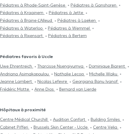
Pédiatres à Rhode-Saint-Genèse
Pédiatres à Ganshoren
Pédiatres à Kraainem
Pédiatres à Jette
Pédiatres à Braine-L'Alleud
Pédiatres à Laeken
Pédiatres à Waterloo
Pédiatres à Wemmel
Pédiatres à Rixensart
Pédiatres à Bertem
Pédiatres favoris à Uccle
Uwe Ehrentreich
Tharcisse Nsengiyumva
Dominique Biarent
Andriana Asimakopoulou
Nathalie Lecoq
Michelle Waku
Jeanne Lambert
Nicolas Lefevre
Georgiana Banu Ivanof
Frédéric Motte
Anne Dios
Bernard van Lierde
Hôpitaux à proximité
Centre Médical Churchill
Audition Confort
Building Smiles
Cabinet Pifferi
Brussels Skin Center - Uccle
Centre Velia