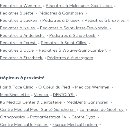
Pédiatres à Wemmel
Pédiatres à Molenbeek-Saint-Jean
Pédiatres à Jette
Pédiatres à Ganshoren
Pédiatres à Laeken
Pédiatres à Dilbeek
Pédiatres à Bruxelles
Pédiatres à Ixelles
Pédiatres à Saint-Josse-Ten-Noode
Pédiatres à Anderlecht
Pédiatres à Schaerbeek
Pédiatres à Forest
Pédiatres à Saint-Gilles
Pédiatres à Uccle
Pédiatres à Woluwe-Saint-Lambert
Pédiatres à Etterbeek
Pédiatres à Auderghem
Hôpitaux à proximité
Hair & Face Clinic
Ô Coeur du Pied
Medicos Wemmel
MediSina Jette
Vimeco
DENTOLYS
KS Medical Center & Dentisterie
MediDenti Ganshoren
Centre Médical Médi-Santé Ganshoren
La maison de Geoffroy
Orthophysics
Potaardestraat 14
Centre Dyaz
Centre Médical le Figuier
Espace Médical Laeken