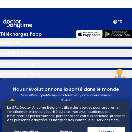
FR
Téléchargez l’app
Régions
Spécialisations
Recherchez par
doctoranytime
Nous révolutionnons la santé dans le monde
Grèce
Belgique
Mexique
Colombie
Équateur
Guatemala
Brésil
La SRL Doctor Anytime Belgium utilise des cookies pour assurer le
fonctionnement et la sécurité du site, mesurer l’audience et
améliorer les performances, personnaliser votre expérience, proposer
des publicités adaptées et intégrer des contenus ou services tiers.
Conditions générales
Cookies
Politique de confidentialité
Personnaliser
Rejeter
Αccepter
© 2026 doctoranytime