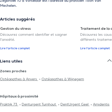
Zegbroek 10 à Vorselaar est l'adresse du praticien Toon Van
Mechelen.
Articles suggérés
Gestion du stress
Traitement de la 
Découvrez comment identifier et soigner
Découvrez les caus
l'anxiété.
différents traiteme
Lire l'article complet
Lire l'article complet
Liens utiles
Zones proches
Ostéopathes à Anvers
Ostéopathes à Wijnegem
Hôpitaux à proximité
Praktijk 73
Denturgent Turnhout
DentUrgent Geel
Amidentis