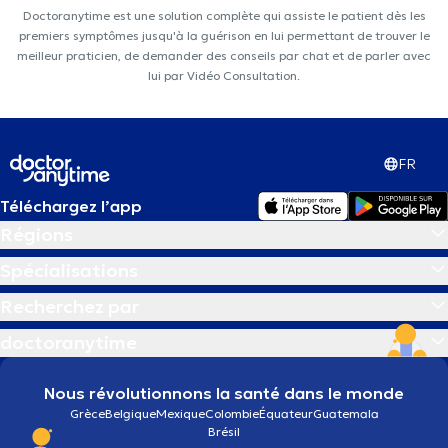
Doctoranytime est une solution complète qui assiste le patient dès les
premiers symptômes jusqu'à la guérison en lui permettant de trouver le
meilleur praticien, de demander des conseils par chat et de parler avec
lui par Vidéo Consultation.
FR
Téléchargez l’app
Régions
Spécialisations
Recherchez par
doctoranytime
Nous révolutionnons la santé dans le monde
Grèce
Belgique
Mexique
Colombie
Équateur
Guatemala
Brésil