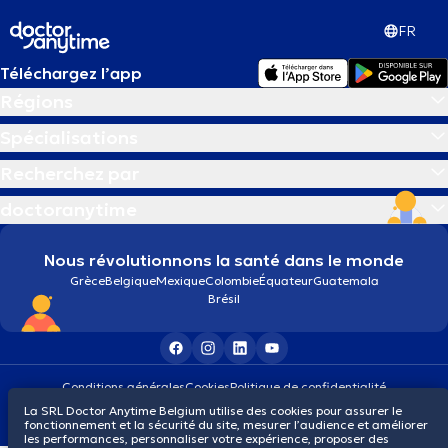
FR
Téléchargez l’app
Régions
Spécialisations
Recherchez par
doctoranytime
Nous révolutionnons la santé dans le monde
Grèce
Belgique
Mexique
Colombie
Équateur
Guatemala
Brésil
Conditions générales
Cookies
Politique de confidentialité
© 2026 doctoranytime
La SRL Doctor Anytime Belgium utilise des cookies pour assurer le
fonctionnement et la sécurité du site, mesurer l’audience et améliorer
les performances, personnaliser votre expérience, proposer des