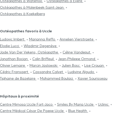
Ostéopathes à Waterloo
Ostéopathes à Evere
Ostéopathes à Molenbeek-Saint-Jean
Ostéopathes à Koekelberg
Ostéopathes favoris à Uccle
Ludovic Imbert
Marianna Reffo
Annelien Vierstraete
Elodie Lucci
Wladimir Degenève
Jade Van Der Vekens, Ostéopathe
Céline Vandeput
Jonathan Bocian
Colin Briffeuil
Jean-Philippe Ormond
Olivier Lemaire
Marcin Jaslowski
Julien Bosc
Lise Crouan
Cédric Fransaert
Cassandre Calvet
Ludivine Algudo
Tiphaine de Bazelaire
Mohammed Boulaiz
Xavier Sourisseau
Hôpitaux à proximité
Centre Mimosa Uccle Fort-Jaco
Smiles By Maria Uccle
Uclinic
Centre Médical César De Paepe Uccle
Blue Health