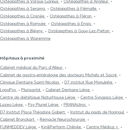
Ostéopathes à Voroux-Goreux
Ostéopathes à Angleur
Ostéopathes à Seraing
Ostéopathes à Flémalle
Ostéopathes à Crisnée
Ostéopathes à Fléron
Ostéopathes à Romsée
Ostéopathes à Engis
Ostéopathes à Blégny
Ostéopathes à Gouy-Lez-Piéton
Ostéopathes à Waremme
Hôpitaux à proximité
Cabinet médical du Parc d’Alleur
Cabinet de gastro-entérologie des docteurs Michels et Sacré
Clinique Dentaire Saint-Nicolas
D7 institut Rue Monulphe
LogoPsy
Plurisanté
Cabinet Dentaire Liège
Centre de diététique NaturHouse Liège
Centre Synapsis Liège
Lazeo Liège
Psy Pluriel Liège
PRANAclinic
D7 Institut Place Théodore Gobert
Institut du poids de Hognoul
Cabinet Bronckart
Remacle Neurochirurgie
FUNMEDDEV Liège
Kin&Perform Chênée
Centre Médica +