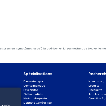
les premiers symptômes jusqu'à la guérison en lui permettant de trouver le mei
Spécialisations
Recherch
Dermatologue
Nom du prat
Ophtalmologue
Localité
Psychiatre
Spécialité
Orthodontiste
Articles de 
Kinésithérapeute
Question Sa
Dentiste Généraliste
 que le