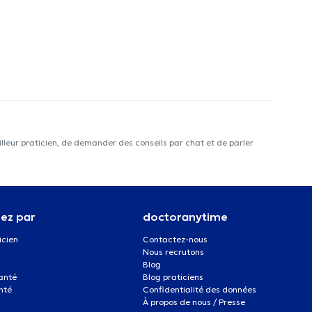
lleur praticien, de demander des conseils par chat et de parler
ez par
doctoranytime
icien
Contactez-nous
Nous recrutons
Blog
santé
Blog praticiens
nté
Confidentialité des données
À propos de nous / Presse