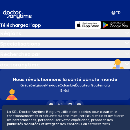
FR
Téléchargez l’app
Régions
Spécialisations
Recherchez par
doctoranytime
Nous révolutionnons la santé dans le monde
Grèce
Belgique
Mexique
Colombie
Équateur
Guatemala
Brésil
La SRL Doctor Anytime Belgium utilise des cookies pour assurer le
fonctionnement et la sécurité du site, mesurer l’audience et améliorer
Conditions générales
Cookies
Politique de confidentialité
les performances, personnaliser votre expérience, proposer des
© 2026 doctoranytime
publicités adaptées et intégrer des contenus ou services tiers.