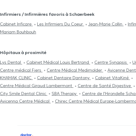
Infirmiers / Infirmières favoris à Schaerbeek
Cabinet Inficare
Les Infirmiers Du Coeur
Jean-Marie Collin
Inf
Mariam Bouhbouh
Hôpitaux à proximité
Lys Dental
Cabinet Médical Louis Bertrand
Centre Synapsis
U
Centre médical Fiers
Centre Médical Medimolder
Avicenne Den
KHAMAK CLINIC
Cabinet Dentaire Dantony
Cabinet VitaKiné
Centre Médical Giraud Lambermont
Centre de Santé Digestive
City Smile Dental Clinic
SBA Therapy
Centre de l'Hirondelle Sch
Avicenna Centre Médical
Chirec Centre Médical Europe-Lamberm