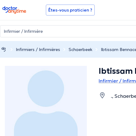
doctoranytime
Êtes-vous praticien ?
Infirmiers / Infirmières
Schaerbeek
Ibtissam Bennac
Ibtissam
Infirmier / Infi
., Schaerb