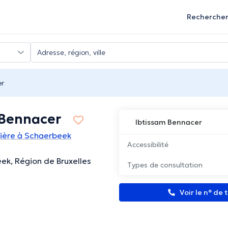
Recherche
er
 Bennacer
Ibtissam Bennacer
rmière à Schaerbeek
Accessibilité
eek, Région de Bruxelles
Types de consultation
Voir le n° de