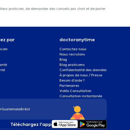
lleur praticien, de demander des conseils par chat et de parler
ez par
doctoranytime
icien
Contactez-nous
Nous recrutons
Blog
santé
Blog praticiens
nté
Confidentialité des données
À propos de nous / Presse
Besoin d'aide ?
Partenaires
Vidéo Consultation
Consultation instantanée
r
Guatemala
Brésil
Téléchargez l’app