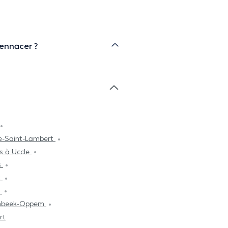
Bennacer ?
uwe-Saint-Lambert
res à Uccle
s
t
s
zembeek-Oppem
rt