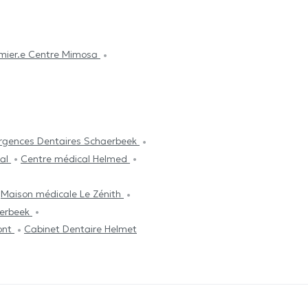
irmier.e Centre Mimosa
rgences Dentaires Schaerbeek
tal
Centre médical Helmed
Maison médicale Le Zénith
aerbeek
ont
Cabinet Dentaire Helmet