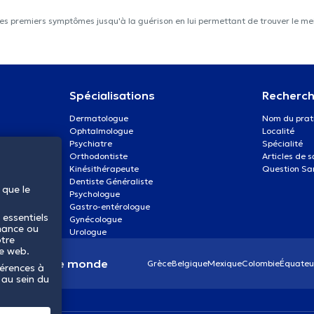
les premiers symptômes jusqu'à la guérison en lui permettant de trouver le mei
Spécialisations
Recherch
Dermatologue
Nom du prat
Ophtalmologue
Localité
Psychiatre
Spécialité
Orthodontiste
Articles de 
Kinésithérapeute
Question Sa
Dentiste Généraliste
 que le
Psychologue
Gastro-entérologue
 essentiels
Gynécologue
mance ou
Urologue
otre
te web.
anté dans le monde
Grèce
Belgique
Mexique
Colombie
Équateu
férences à
 au sein du