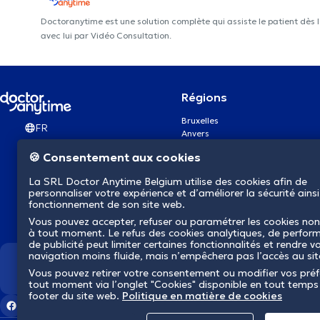
Doctoranytime est une solution complète qui assiste le patient dès 
avec lui par Vidéo Consultation.
Régions
Bruxelles
FR
Anvers
Gand
🍪 Consentement aux cookies
Charleroi
Liège
La SRL Doctor Anytime Belgium utilise des cookies afin de
Bruges
personnaliser votre expérience et d’améliorer la sécurité ainsi
Namur
fonctionnement de son site web.
Louvain
Vous pouvez accepter, refuser ou paramétrer les cookies non
Mons
à tout moment. Le refus des cookies analytiques, de perfor
Aalst Flandre-Orientale
de publicité peut limiter certaines fonctionnalités et rendre v
navigation moins fluide, mais n’empêchera pas l’accès au si
Nous révolutionnons la s
Vous pouvez retirer votre consentement ou modifier vos pré
tout moment via l’onglet "Cookies" disponible en tout temps
footer du site web.
Politique en matière de cookies