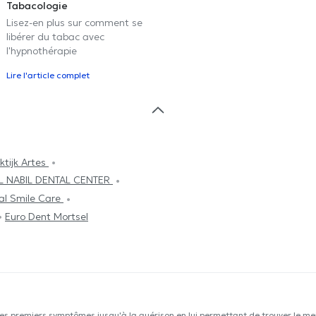
Tabacologie
Lisez-en plus sur comment se
libérer du tabac avec
l'hypnothérapie
Lire l'article complet
ktijk Artes
L NABIL DENTAL CENTER
al Smile Care
Euro Dent Mortsel
les premiers symptômes jusqu'à la guérison en lui permettant de trouver le mei