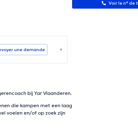
Voir le n° de
nvoyer une demande
ngerencoach bij Yar Vlaanderen.
ssenen die kampen met een laag
vel voelen en/of op zoek zijn
 in jouw proces d.m.v tools en