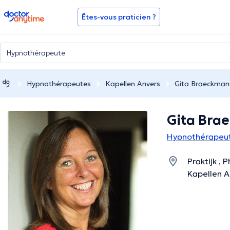
doctoranytime
Êtes-vous praticien ?
Hypnothérapeutes
Kapellen Anvers
Gita Braeckman
Gita Bra
Hypnothérapeut
Praktijk , 
Kapellen A