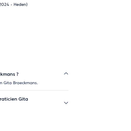
(2024 - Heden)
ckmans ?
ien Gita Braeckmans.
aticien Gita