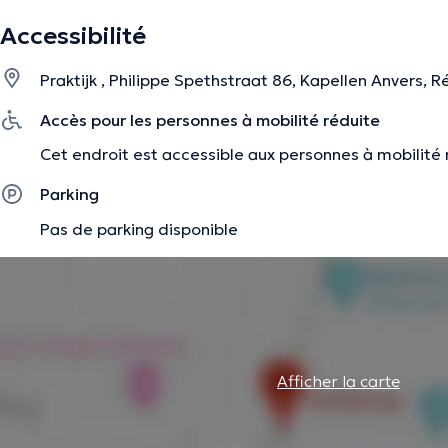
inzichten waarmee je aan de slag kan gaan. Ik begeleid je i
jouw specifieke vragen en behoeften. Ik luister zonder oo
Accessibilité
je een steuntje in je rug.
Praktijk , Philippe Spethstraat 86, Kapellen Anvers, 
Accès pour les personnes à mobilité réduite
La description a été éditée par l'équipe de Doctoranytime et se base sur des i
Cet endroit est accessible aux personnes à mobilité 
Parking
Pas de parking disponible
Afficher la carte