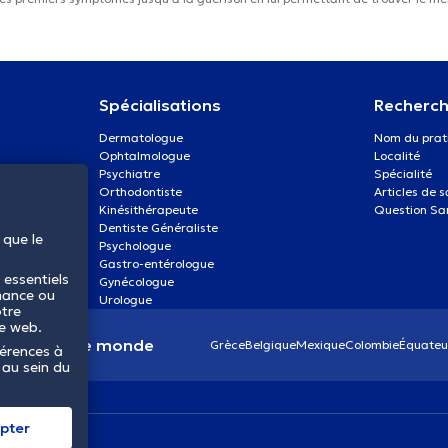
Spécialisations
Recherch
Dermatologue
Nom du prat
Ophtalmologue
Localité
Psychiatre
Spécialité
Orthodontiste
Articles de 
Kinésithérapeute
Question Sa
Dentiste Généraliste
 que le
Psychologue
Gastro-entérologue
 essentiels
Gynécologue
mance ou
Urologue
otre
te web.
anté dans le monde
Grèce
Belgique
Mexique
Colombie
Équateu
férences à
 au sein du
pter