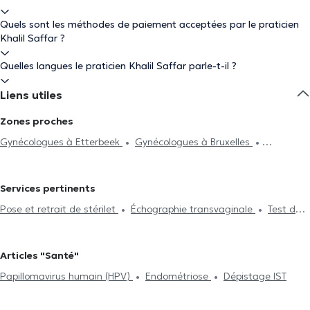
Quels sont les méthodes de paiement acceptées par le praticien
Khalil Saffar ?
Quelles langues le praticien Khalil Saffar parle-t-il ?
Liens utiles
Zones proches
Gynécologues à Etterbeek
Gynécologues à Bruxelles
Gynécologues à Schaerbeek
Gynécologues à Uccle
Gynécologues à Woluwe-Saint-Pierre
Gynécologues à
Services pertinents
Auderghem
Gynécologues à Anderlecht
Gynécologues à
Pose et retrait de stérilet
Échographie transvaginale
Test de
Woluwe-Saint-Lambert
Gynécologues à Jette
Gynécologues à
Pap
Echographie
Colposcopie
Incontinence
Pose et
Forest
Gynécologues à Ganshoren
Gynécologues à Laeken
retrait d'implant
Ménopause
Dépistage IST
Consultation
Gynécologues à Kraainem
Gynécologues à Wezembeek-Oppem
Articles "Santé"
Prénatale
Test de fertilité
Suivi de grossesse
Infertilité
Gynécologues à Sterrebeek
Gynécologues à Rhode-Saint-
Papillomavirus humain (HPV)
Endométriose
Dépistage IST
Endométriose
Sénologie - Cancer du sein
Infections
Genèse
Gynécologues à Waterloo
Gynécologues à Genval
sexuellement transmissibles
Papillomavirus humain (HPV)
Gynécologues à Nivelles
Gynécologues à Braine-Le-Château