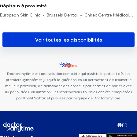
Urgence gynécologique
Hôpitaux à proximité
European Skin Clinic
Brussels Dental
Chirec Centre Médical
Parc Léopold
Centre Médical Curasi
BeNomad
MAKAULA
MediConsult
Cabinet Médical Ixelles
Centre Kiné +
Ixelles
Dental Care
Mazi Medical Center Ixelles
Stay Strong Ixelles
Voir toutes les disponibilités
Brussels Skin Center - Quartier Européen
Kio Medical Center
Belliard
Mazi Medical Center Belliard
Dental Expert
Centre
Glycine et Lilas
MediMercelis
Basic-Fit Etterbeek
La Maison
PsyCol
Centre PsyCol Schuman Lalaing
Doctoranytime est une solution complète qui assiste le patient dès les
premiers symptômes jusqu'à la guérison en lui permettant de trouver le
meilleur praticien, de demander des conseils par chat et de parler avec
lui par Vidéo Consultation. Les informations fournies ont été complétées
par Khalil Saffar et publiées par l'équipe de Doctoranytime.
FR