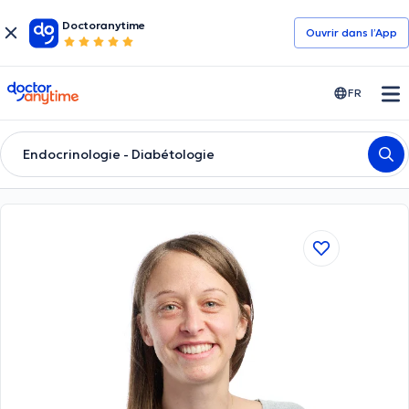
Doctoranytime
Ouvrir dans l’App
doctoranytime
FR
Endocrinologie - Diabétologie