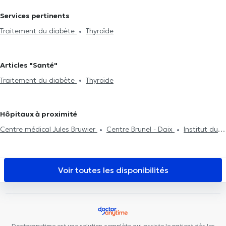
Services pertinents
Traitement du diabète
Thyroïde
Articles "Santé"
Traitement du diabète
Thyroïde
Hôpitaux à proximité
Centre médical Jules Bruwier
Centre Brunel - Daix
Institut du
poids de Barchon
Cabinet Bronckart
Centre Médical l'Écoute
D7 Institut Place Théodore Gobert
Cabinet Dentaire Liège
Kin&Perform Chênée
LogoPsy
Lazeo Liège
Kin&Perform
Voir toutes les disponibilités
Fléron
Centre de diététique NaturHouse Liège
D7 institut Rue
Monulphe
Plurisanté
Cabinet médical du Parc d’Alleur
Centre Synapsis Liège
Psy Pluriel Liège
Collectif Médical
SANTÉ
Remacle Neurochirurgie
Clinique Dentaire Saint-Nicolas
Doctoranytime est une solution complète qui assiste le patient dès les