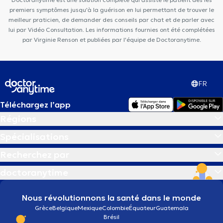
premiers symptômes jusqu'à la guérison en lui permettant de trouver le
meilleur praticien, de demander des conseils par chat et de parler avec
lui par Vidéo Consultation. Les informations fournies ont été complétées
par Virginie Renson et publiées par l'équipe de Doctoranytime.
FR
Téléchargez l’app
Régions
Spécialisations
Recherchez par
doctoranytime
Nous révolutionnons la santé dans le monde
Grèce
Belgique
Mexique
Colombie
Équateur
Guatemala
Brésil