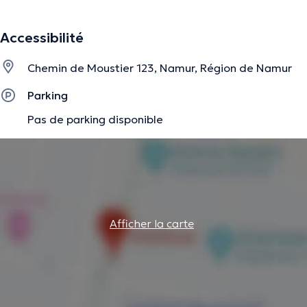
La description a été éditée par l'équipe de Doctoranytime et se base sur des
Accessibilité
informations vérifiées.
Chemin de Moustier 123, Namur, Région de Namur
Parking
Pas de parking disponible
Afficher la carte