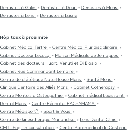
Dentistes à Ghlin
Dentistes à Dour
Dentistes à Mons
Dentistes à Lens
Dentistes à Lasne
Hôpitaux à proximité
Cabinet Médical Tertre
Centre Médical Pluridisciplinaire
Cabinet Docteur Lecocq
Maison Médicale de Jemappes
Cabinet des docteurs Huart, Venuti et Di Blasio
Cabinet Rue Commandant Lemaire
Centre de diététique NaturHouse Mons
Santé Mons
Clinique Dentaire des Alliés Mons
Cabinet Cotherapsy
Centre Μontois d'Ostéopathie
Cabinet médical Louissaint
Dental Mons
Centre Périnatal PACHAMAMA
Centre Médisport³
Sport & Vous
Centre de kinésithérapie Manandise
Lens Dental Clinic
CMJ - English consultation
Centre Paramédical de Casteau