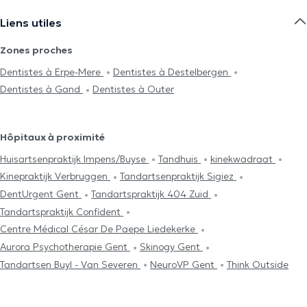
Liens utiles
Zones proches
Dentistes à Erpe-Mere
Dentistes à Destelbergen
Dentistes à Gand
Dentistes à Outer
Hôpitaux à proximité
Huisartsenpraktijk Impens/Buyse
Tandhuis
kinekwadraat
Kinepraktijk Verbruggen
Tandartsenpraktijk Sigiez
DentUrgent Gent
Tandartspraktijk 404 Zuid
Tandartspraktijk Confident
Centre Médical César De Paepe Liedekerke
Aurora Psychotherapie Gent
Skinogy Gent
Tandartsen Buyl - Van Severen
NeuroVP Gent
Think Outside