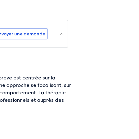
nvoyer une demande
brève est centrée sur la
une approche se focalisant, sur
u comportement. La thérapie
rofessionnels et auprès des
nformations vérifiées.