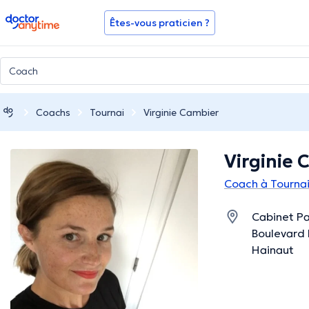
doctoranytime
Êtes-vous praticien ?
Coachs
Tournai
Virginie Cambier
Virginie 
Coach à Tourna
Cabinet Pa
Boulevard D
Hainaut